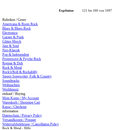
Ergebnisse
121 bis 160 von 1097
Rubriken / Genre
Americana & Roots Rock
Blues & Blues-Rock
Electronica
Garage & Punk
Glitter-Merch
Jazz & Soul
Neo-Klassik
Pop & Independent
Progressive & Psyche Rock
Reggae & Dub
Rock & Metal
Rock'n'Roll & Rockabilly
Singer-Songwriter, Folk & Country
Soundtracks
Weihnachten
Worldmusic
einkauf / Buying
Mein Konto / My Account
Warenkorb / Shopping Cart
Kasse / Checkout
information
Datenschutz / Privacy Policy
Versandkosten / Postage
Widerrufsbelehrung / Cancellation Policy
Rock & Metal - Hilfe