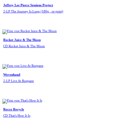
Jeffrey Lee Pierce Sessions Project
2-LP The Journey Is Long (180g., re-print)
Rocket Juice & The Moon
CD Rocket Juice & The Moon
Wovenhand
2-LP Live At Roepaen
Rocco Recycle
CD That's How It Is