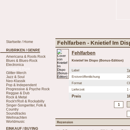
Startseite / Home
Fehlfarben - Knietief Im Di
RUBRIKEN / GENRE
Fehlfarben
Americana & Roots Rock
Blues & Blues-Rock
Knietief Im Dispo (Bonus-Edition)
Electronica
Garage & Punk
Label
Ta
Glitter-Merch
Jazz & Soul
Erstveröffentlichung
20
Neo-Klassik
Format
C
Pop & Independent
Progressive & Psyche Rock
Lieferzeit
1 
Reggae & Dub
Preis
1
Rock & Metal
Rock'n'Roll & Rockabilly
Singer-Songwriter, Folk &
Country
Soundtracks
Weihnachten
Worldmusic
Rezension
EINKAUF / BUYING