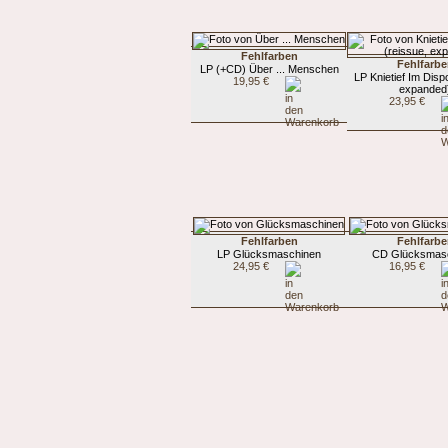
Fehlfarben
Fehlfarb
LP (+CD) Über ... Menschen
LP Knietief Im Disp
19,95 €
expanded
23,95 €
Fehlfarben
Fehlfarb
LP Glücksmaschinen
CD Glücksmas
24,95 €
16,95 €