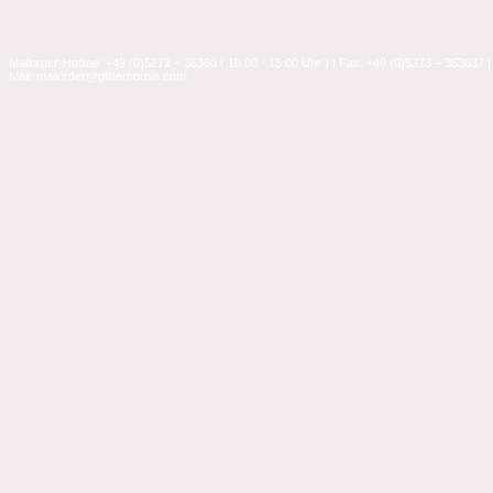
Mailorder-Hotline: +49 (0)5273 – 36360 ( 10:00 - 15:00 Uhr ) | Fax: +49 (0)5273 – 363637 |
Mail: mailorder@glitterhouse.com