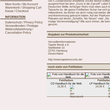
Um 5 Zusatzstücke erweiterte 2014er Bonus-Edition,
ausgerechnet bei dem „Guck in die Zukunft“ Label S
Mein Konto / My Account
Deutschen Welle. Achtziger Retro muß eben auch bei
Warenkorb / Shopping Cart
Tatsache ist, die ganze Fehlfarben Schar hat sich
Kasse / Checkout
mitbestimmt, da dürfen sie doch ruhig mal wieder a
und Anerkennung gebracht haben. Auf der PopKomm d
INFORMATION
Plakaten auf denen „Scheiße, Nix Neues“ oder „Nix 
mutige Vorneverteidigung? Wie auch immer, die bein
Datenschutz / Privacy Policy
gerockt.
Versandkosten / Postage
Widerrufsbelehrung /
Cancellation Policy
Angaben zur Produktsicherheit
Herstellerinformationen
Tapete Musik e.K.
Stahltwiete 10
22761 Hamburg
Deutschland
http://www.tapeterecords.de/
noch mehr von Fehlfarben
Fehlfarben
Fehlfarb
CD Handbuch für die Welt
LP Handbuch für 
16,95 €
24,95 €