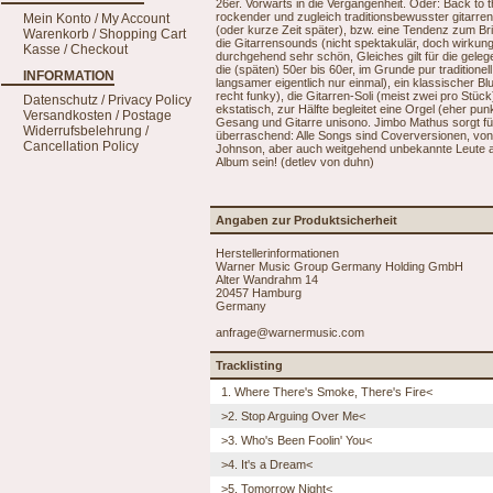
26er. Vorwärts in die Vergangenheit. Oder: Back to t
rockender und zugleich traditionsbewusster gitarrenb
Mein Konto / My Account
(oder kurze Zeit später), bzw. eine Tendenz zum Br
Warenkorb / Shopping Cart
die Gitarrensounds (nicht spektakulär, doch wirkungsv
Kasse / Checkout
durchgehend sehr schön, Gleiches gilt für die gele
die (späten) 50er bis 60er, im Grunde pur traditione
INFORMATION
langsamer eigentlich nur einmal), ein klassischer B
recht funky), die Gitarren-Soli (meist zwei pro Stüc
Datenschutz / Privacy Policy
ekstatisch, zur Hälfte begleitet eine Orgel (eher pu
Versandkosten / Postage
Gesang und Gitarre unisono. Jimbo Mathus sorgt für
Widerrufsbelehrung /
überraschend: Alle Songs sind Coverversionen, von 
Cancellation Policy
Johnson, aber auch weitgehend unbekannte Leute au
Album sein! (detlev von duhn)
Angaben zur Produktsicherheit
Herstellerinformationen
Warner Music Group Germany Holding GmbH
Alter Wandrahm 14
20457 Hamburg
Germany
anfrage@warnermusic.com
Tracklisting
1. Where There's Smoke, There's Fire<
>2. Stop Arguing Over Me<
>3. Who's Been Foolin' You<
>4. It's a Dream<
>5. Tomorrow Night<