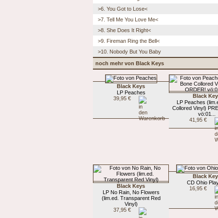
>6. You Got to Lose<
>7. Tell Me You Love Me<
>8. She Does It Right<
>9. Fireman Ring the Bell<
>10. Nobody But You Baby
noch mehr von Black Keys
Black Keys
LP Peaches
Black Ke
39,95 €
LP Peaches (lim.
Collored Vinyl) P
vö:01...
41,95 €
Black Ke
CD Ohio Pla
Black Keys
16,95 €
LP No Rain, No Flowers
(lim.ed. Transparent Red
Vinyl)
37,95 €