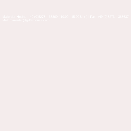
Mailorder-Hotline: +49 (0)5273 – 36360 ( 10:00 - 15:00 Uhr ) | Fax: +49 (0)5273 – 363637 |
Mail: mailorder@glitterhouse.com