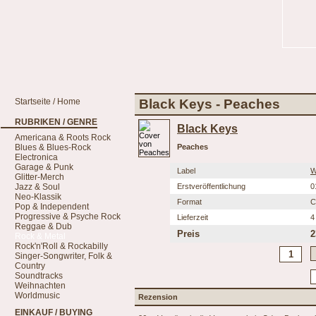
Startseite / Home
Black Keys - Peaches
RUBRIKEN / GENRE
Black Keys
Americana & Roots Rock
Blues & Blues-Rock
Peaches
Electronica
Garage & Punk
Label
W
Glitter-Merch
Jazz & Soul
Erstveröffentlichung
0
Neo-Klassik
Format
C
Pop & Independent
Progressive & Psyche Rock
Lieferzeit
4
Reggae & Dub
Preis
2
Rock & Metal
Rock'n'Roll & Rockabilly
Singer-Songwriter, Folk &
Country
Soundtracks
Weihnachten
Worldmusic
Rezension
EINKAUF / BUYING