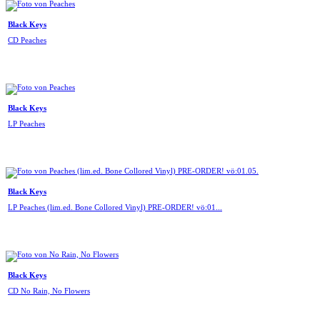
Black Keys
CD Peaches
Black Keys
LP Peaches
Black Keys
LP Peaches (lim.ed. Bone Collored Vinyl) PRE-ORDER! vö:01...
Black Keys
CD No Rain, No Flowers