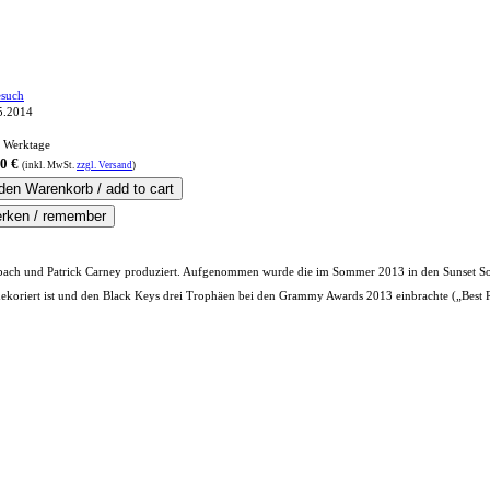
such
5.2014
3 Werktage
0 €
(inkl.
MwSt.
zzgl. Versand
)
ach und Patrick Carney produziert. Aufgenommen wurde die im Sommer 2013 in den Sunset So
d-dekoriert ist und den Black Keys drei Trophäen bei den Grammy Awards 2013 einbrachte („Bes