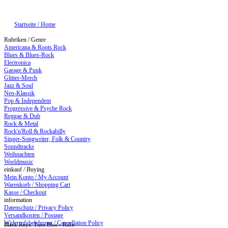
Startseite / Home
Rubriken / Genre
Americana & Roots Rock
Blues & Blues-Rock
Electronica
Garage & Punk
Glitter-Merch
Jazz & Soul
Neo-Klassik
Pop & Independent
Progressive & Psyche Rock
Reggae & Dub
Rock & Metal
Rock'n'Roll & Rockabilly
Singer-Songwriter, Folk & Country
Soundtracks
Weihnachten
Worldmusic
einkauf / Buying
Mein Konto / My Account
Warenkorb / Shopping Cart
Kasse / Checkout
information
Datenschutz / Privacy Policy
Versandkosten / Postage
Widerrufsbelehrung / Cancellation Policy
Black Keys: Turn Blue - Hilfe