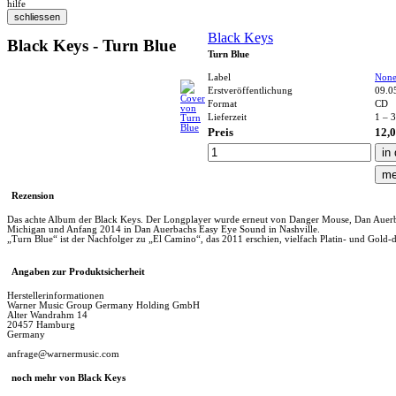
hilfe
Black Keys
Black Keys - Turn Blue
Turn Blue
Label
None
Erstveröffentlichung
09.0
Format
CD
Lieferzeit
1 – 
Preis
12,0
Rezension
Das achte Album der Black Keys. Der Longplayer wurde erneut von Danger Mouse, Dan Auerb
Michigan und Anfang 2014 in Dan Auerbachs Easy Eye Sound in Nashville.
„Turn Blue“ ist der Nachfolger zu „El Camino“, das 2011 erschien, vielfach Platin- und Gol
Angaben zur Produktsicherheit
Herstellerinformationen
Warner Music Group Germany Holding GmbH
Alter Wandrahm 14
20457 Hamburg
Germany
anfrage@warnermusic.com
noch mehr von Black Keys