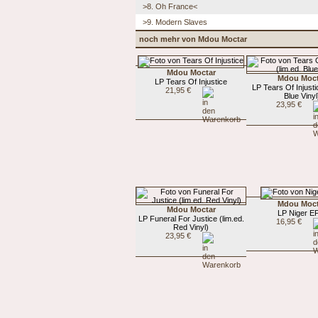
>8. Oh France<
>9. Modern Slaves
noch mehr von Mdou Moctar
Mdou Moctar
Mdou Moct
LP Tears Of Injustice
LP Tears Of Injusti
21,95 €
Blue Vinyl
23,95 €
Mdou Moct
Mdou Moctar
LP Niger E
LP Funeral For Justice (lim.ed.
16,95 €
Red Vinyl)
23,95 €