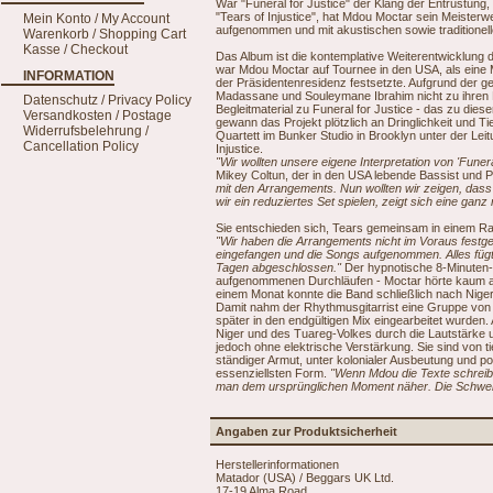
War "Funeral for Justice" der Klang der Entrüstung, 
"Tears of Injustice", hat Mdou Moctar sein Meisterwe
Mein Konto / My Account
aufgenommen und mit akustischen sowie traditionell
Warenkorb / Shopping Cart
Kasse / Checkout
Das Album ist die kontemplative Weiterentwicklung 
war Mdou Moctar auf Tournee in den USA, als eine 
INFORMATION
der Präsidentenresidenz festsetzte. Aufgrund de
Madassane und Souleymane Ibrahim nicht zu ihren 
Datenschutz / Privacy Policy
Begleitmaterial zu Funeral for Justice - das zu dies
Versandkosten / Postage
gewann das Projekt plötzlich an Dringlichkeit und 
Widerrufsbelehrung /
Quartett im Bunker Studio in Brooklyn unter der Le
Cancellation Policy
Injustice.
"Wir wollten unsere eigene Interpretation von 'Fune
Mikey Coltun, der in den USA lebende Bassist und 
mit den Arrangements. Nun wollten wir zeigen, dass
wir ein reduziertes Set spielen, zeigt sich eine gan
Sie entschieden sich, Tears gemeinsam in einem Ra
"Wir haben die Arrangements nicht im Voraus festge
eingefangen und die Songs aufgenommen. Alles füg
Tagen abgeschlossen."
Der hypnotische 8-Minuten-T
aufgenommenen Durchläufen - Moctar hörte kaum au
einem Monat konnte die Band schließlich nach Nig
Damit nahm der Rhythmusgitarrist eine Gruppe von 
später in den endgültigen Mix eingearbeitet wurden.
Niger und des Tuareg-Volkes durch die Lautstärke 
jedoch ohne elektrische Verstärkung. Sie sind von ti
ständiger Armut, unter kolonialer Ausbeutung und po
essenziellsten Form.
"Wenn Mdou die Texte schreibt, 
man dem ursprünglichen Moment näher. Die Schwere bl
Angaben zur Produktsicherheit
Herstellerinformationen
Matador (USA) / Beggars UK Ltd.
17-19 Alma Road