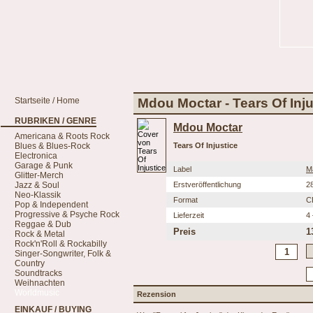
Startseite / Home
Mdou Moctar - Tears Of Inju
RUBRIKEN / GENRE
Mdou Moctar
Americana & Roots Rock
Blues & Blues-Rock
Tears Of Injustice
Electronica
Garage & Punk
Label
M
Glitter-Merch
Jazz & Soul
Erstveröffentlichung
2
Neo-Klassik
Format
C
Pop & Independent
Progressive & Psyche Rock
Lieferzeit
4
Reggae & Dub
Preis
1
Rock & Metal
Rock'n'Roll & Rockabilly
Singer-Songwriter, Folk &
Country
Soundtracks
Weihnachten
Worldmusic
Rezension
EINKAUF / BUYING