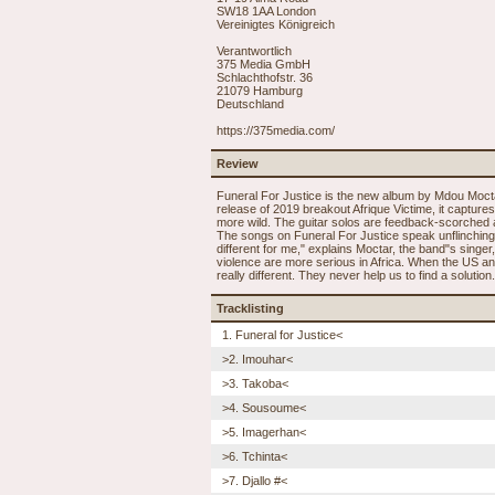
SW18 1AA London
Vereinigtes Königreich
Verantwortlich
375 Media GmbH
Schlachthofstr. 36
21079 Hamburg
Deutschland
https://375media.com/
Review
Funeral For Justice is the new album by Mdou Moctar
release of 2019 breakout Afrique Victime, it captures
more wild. The guitar solos are feedback-scorched an
The songs on Funeral For Justice speak unflinchingly
different for me," explains Moctar, the band"s singer
violence are more serious in Africa. When the US an
really different. They never help us to find a solution.
Tracklisting
1. Funeral for Justice<
>2. Imouhar<
>3. Takoba<
>4. Sousoume<
>5. Imagerhan<
>6. Tchinta<
>7. Djallo #<