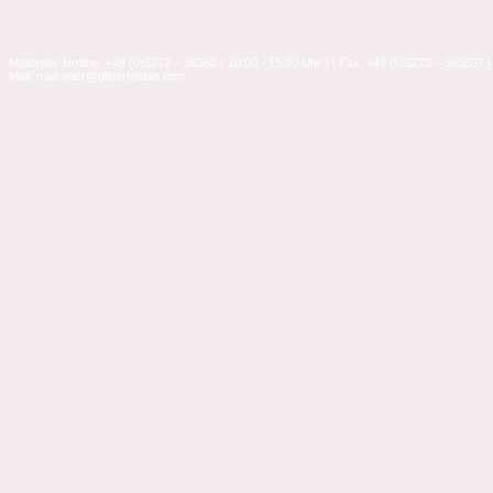
Mailorder-Hotline: +49 (0)5273 – 36360 ( 10:00 - 15:00 Uhr ) | Fax: +49 (0)5273 – 363637 |
Mail: mailorder@glitterhouse.com