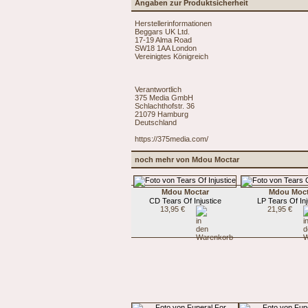
Angaben zur Produktsicherheit
Herstellerinformationen
Beggars UK Ltd.
17-19 Alma Road
SW18 1AA London
Vereinigtes Königreich
Verantwortlich
375 Media GmbH
Schlachthofstr. 36
21079 Hamburg
Deutschland
https://375media.com/
noch mehr von Mdou Moctar
Mdou Moctar
Mdou Moct
CD Tears Of Injustice
LP Tears Of Inj
13,95 €
21,95 €