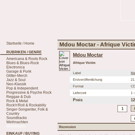
Startseite / Home
Mdou Moctar - Afrique Vict
RUBRIKEN / GENRE
Mdou Moctar
Americana & Roots Rock
Blues & Blues-Rock
Afrique Victim
Electronica
Garage & Punk
Label
Ma
Glitter-Merch
Jazz & Soul
Erstveröffentlichung
21
Neo-Klassik
Format
C
Pop & Independent
Progressive & Psyche Rock
Lieferzeit
1 
Reggae & Dub
Preis
12
Rock & Metal
Rock'n'Roll & Rockabilly
Singer-Songwriter, Folk &
Country
Soundtracks
Weihnachten
Worldmusic
Rezension
EINKAUF / BUYING