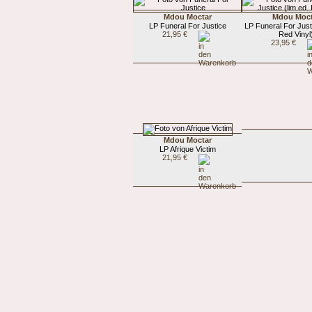
Mdou Moctar
Mdou Moct
LP Funeral For Justice
LP Funeral For Justi
21,95 €
Red Vinyl
23,95 €
Mdou Moctar
LP Afrique Victim
21,95 €