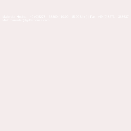
Mailorder-Hotline: +49 (0)5273 – 36360 ( 10:00 - 15:00 Uhr ) | Fax: +49 (0)5273 – 363637 |
Mail: mailorder@glitterhouse.com