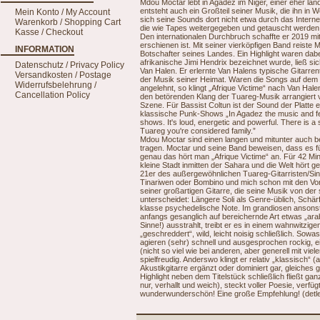
Mdou Moctar lebt in Agadez im Niger, einer eher länd
entsteht auch ein Großteil seiner Musik, die ihn in 
Mein Konto / My Account
sich seine Sounds dort nicht etwa durch das Interne
Warenkorb / Shopping Cart
die wie Tapes weitergegeben und getauscht werden 
Kasse / Checkout
Den internationalen Durchbruch schaffte er 2019 mi
erschienen ist. Mit seiner vierköpfigen Band reiste 
INFORMATION
Botschafter seines Landes. Ein Highlight waren dab
afrikanische Jimi Hendrix bezeichnet wurde, ließ si
Datenschutz / Privacy Policy
Van Halen. Er erlernte Van Halens typische Gitarren
Versandkosten / Postage
der Musik seiner Heimat. Waren die Songs auf dem
Widerrufsbelehrung /
angelehnt, so klingt „Afrique Victime“ nach Van Hal
Cancellation Policy
den betörenden Klang der Tuareg-Musik arrangiert
Szene. Für Bassist Coltun ist der Sound der Platte ei
klassische Punk-Shows „In Agadez the music and fee
shows. It's loud, energetic and powerful. There is a
Tuareg you're considered family.”
Mdou Moctar sind einen langen und mitunter auch b
tragen. Moctar und seine Band beweisen, dass es f
genau das hört man „Afrique Victime“ an. Für 42 Mi
kleine Stadt inmitten der Sahara und die Welt hört
21er des außergewöhnlichen Tuareg-Gitarristen/Sing
Tinariwen oder Bombino und mich schon mit den Vor
seiner großartigen Gitarre, die seine Musik von der
unterscheidet: Längere Soli als Genre-üblich, Schär
klasse psychedelische Note. Im grandiosen ansonste
anfangs gesanglich auf bereichernde Art etwas „arab
Sinne!) ausstrahlt, treibt er es in einem wahnwitzig
„geschreddert“, wild, leicht noisig schließlich. So
agieren (sehr) schnell und ausgesprochen rockig, e
(nicht so viel wie bei anderen, aber generell mit v
spielfreudig. Anderswo klingt er relativ „klassisch“
Akustikgitarre ergänzt oder dominiert gar, gleiches 
Highlight neben dem Titelstück schließlich fließt gan
nur, verhallt und weich), steckt voller Poesie, verf
wunderwunderschön! Eine große Empfehlung! (detl