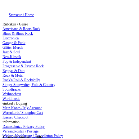
Startseite / Home
Rubriken / Genre
Americana & Roots Rock
Blues & Blues-Rock
Electronica
Garage & Punk
Glitter-Merch
Jazz & Soul
Neo-Klassik
Pop & Independent
Progressive & Psyche Rock
Reggae & Dub
Rock & Metal
Rock'n'Roll & Rockabilly
Singer-Songwriter, Folk & Country
Soundtracks
Weihnachten
Worldmusic
einkauf / Buying
Mein Konto / My Account
Warenkorb / Shopping Cart
Kasse / Checkout
information
Datenschutz / Privacy Policy
Versandkosten / Postage
Widerrufsbelehrung / Cancellation Policy
Tinariwen: Amatssou - Hilfe