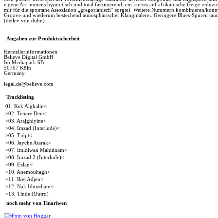
eigene Art immens hypnotisch und total faszinierend, ein kurzes auf afrikanische Geige reduzier
mir für die spontane Assoziation „gregorianisch“ sorgte). Weitere Nummern kombinieren/kontras
Groove und wiederum bestechend atmosphärischer Klangmalerei. Geringere Blues-Spuren tauche
(detlev von duhn)
Angaben zur Produktsicherheit
Herstellerinformationen
Believe Digital GmbH
Im Mediapark 6B
50707 Köln
Germany
legal.de@believe.com
Tracklisting
01. Kek Alghalm<
>02. Tenere Den<
>03. Arajghiyine<
>04. Imzad (Interlude)<
>05. Tidjit<
>06. Jayche Atarak<
>07. Imidiwan Mahitinam<
>08. Imzad 2 (Interlude)<
>09. Ezlan<
>10. Anemouhagh<
>11. Iket Adjen<
>12. Nak Idnizdjam<
>13. Tinde (Outro)
noch mehr von Tinariwen