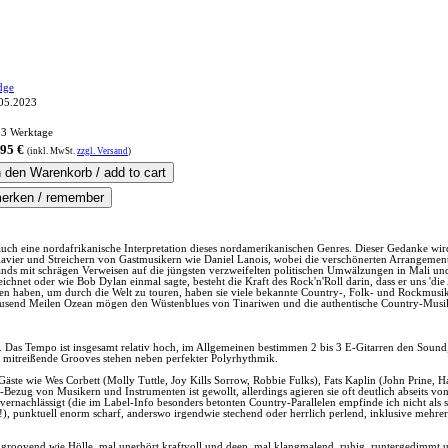
dge
05.2023
 3 Werktage
,95 €
(inkl.
MwSt.
zzgl. Versand
)
ch eine nordafrikanische Interpretation dieses nordamerikanischen Genres. Dieser Gedanke wi
avier und Streichern von Gastmusikern wie Daniel Lanois, wobei die verschönerten Arrangements 
ands mit schrägen Verweisen auf die jüngsten verzweifelten politischen Umwälzungen in Mali und
chnet oder wie Bob Dylan einmal sagte, besteht die Kraft des Rock'n'Roll darin, dass er uns 'die 
lassen haben, um durch die Welt zu touren, haben sie viele bekannte Country-, Folk- und Rockmus
 tausend Meilen Ozean mögen den Wüstenblues von Tinariwen und die authentische Country-Musik
Das Tempo ist insgesamt relativ hoch, im Allgemeinen bestimmen 2 bis 3 E-Gitarren den Sound
en, mitreißende Grooves stehen neben perfekter Polyrhythmik.
ste wie Wes Corbett (Molly Tuttle, Joy Kills Sorrow, Robbie Fulks), Fats Kaplin (John Prine, Hay
zug von Musikern und Instrumenten ist gewollt, allerdings agieren sie oft deutlich abseits von 
 vernachlässigt (die im Label-Info besonders betonten Country-Parallelen empfinde ich nicht als 
r!), punktuell enorm scharf, anderswo irgendwie stechend oder herrlich perlend, inklusive mehre
d groovend wie Hölle, mal unerhört kraftvoll und deep, mal klangmalend, ruhig, runtergedimmt u