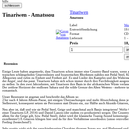
hilfe
Tinariwen
Tinariwen - Amatssou
Amatssou
Label
We
Erstveröffentlichung
19.
Format
CD
Lieferzeit
1 –
Preis
18
Rezension
Einige Leute haben angemerkt, dass Tinariwen schon immer eine Country-Band waren, wenn au
typischen schlängelnden Gitarrenlinien und hypnotischen Rhythmen nahtlos mit Pedal Steel, Kl
Allegorien und rufen zu Einheit und Freiheit auf. Es sind Lieder des Kampfes und des Widerst
der Angst', und das passt. Tinariwen haben sich schon immer durch ihre Furchtlosigkeit ausgezei
zu stellen. In den zwei Jahrzehnten, seit Tinariwen ihre Basis in der afrikanischen Wüste ver
Der zeitlose Horizont der endlosen Sahara und die wilde Grenze des Alten Westens - mehrere
romantisch.
Unser Rezensent ist angetan und beschreibt das Album so:
23er nach 4 Jahren Album-Pause, mit einigen Überraschungen und mehr Abwechslung denn je. 
Stellenwert, konsequent setzen sie Percussion statt Drums ein, zur Hälfte auch Akustik-Gitarr
Neu aber ist, daß und wie sie Pedal Steel, Geige und manchmal auch Banjo integrieren! Wofür Gä
einer Tinariwen-LP, 2014) und Daniel Lanois (der zudem co-produzierte) sorgen. Der Country-Be
allem für die Geige gilt, bzw. Pedal Steel), dabei wird der klassische Tuareg-Sound keineswegs
exzellenten!) E-Gitarren klingen hier und da für ihre Verhältnisse unorthodox (umso reizvolle
Feeling (bestechend!).
Sehr positiv wirkt sich der verschiedenartige Charakter diverser Songs aus, mal Highspeed un