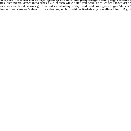
tes Instrumental atmet archaisches Flair, ebenso wie ein tief traditionelles rollendes Trance-art
tieren eine dezidiert rockige Note mit vielschichtiger Rhythmik und einer ganz feinen Akustik-Gi
n übrigens einige Male auf, Rock-Feeling auch in subtiler Ausführung. Zu allem Überfluß gib