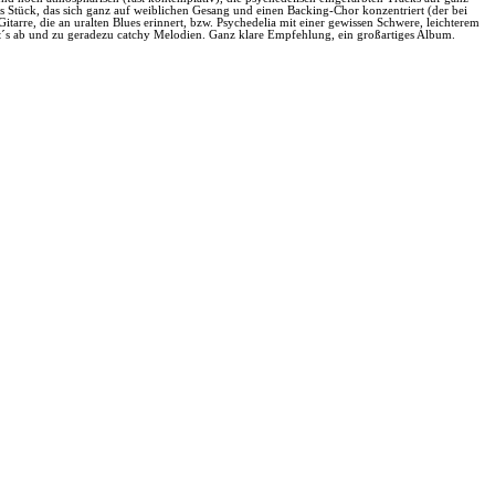
iges Stück, das sich ganz auf weiblichen Gesang und einen Backing-Chor konzentriert (der bei
tarre, die an uralten Blues erinnert, bzw. Psychedelia mit einer gewissen Schwere, leichterem
t´s ab und zu geradezu catchy Melodien. Ganz klare Empfehlung, ein großartiges Album.