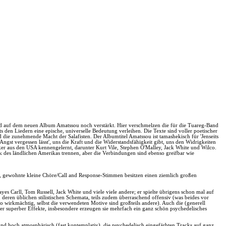
rd auf dem neuen Album Amatssou noch verstärkt. Hier verschmelzen die für die Tuareg-Band
den Liedern eine epische, universelle Bedeutung verleihen. Die Texte sind voller poetischer
 die zunehmende Macht der Salafisten. Der Albumtitel Amatssou ist tamashekisch für 'Jenseits
Angst vergessen lässt', uns die Kraft und die Widerstandsfähigkeit gibt, uns den Widrigkeiten
iker aus den USA kennengelernt, darunter Kurt Vile, Stephen O'Malley, Jack White und Wilco.
 des ländlichen Amerikas trennen, aber die Verbindungen sind ebenso greifbar wie
, gewohnte kleine Chöre/Call and Response-Stimmen besitzen einen ziemlich großen
es Carll, Tom Russell, Jack White und viele viele andere; er spielte übrigens schon mal auf
deren üblichen stilistischen Schemata, teils zudem überraschend offensiv (was beides vor
so wirkmächtig, selbst die verwendeten Motive sind großteils andere). Auch die (generell
rer superber Effekte, insbesondere erzeugen sie mehrfach ein ganz schön psychedelisches
nd hoch atmosphärisch (fast kontemplativ), die psychedelisch eingefärbten Tracks auf ganz