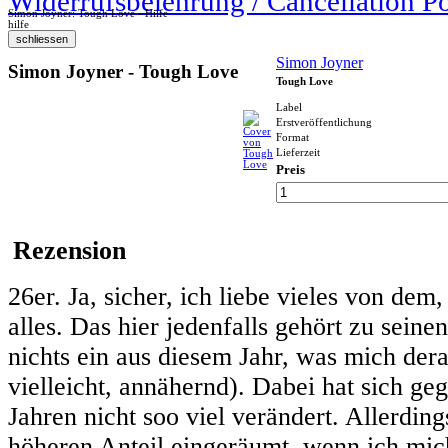
Widerrufsbelehrung / Cancellation P
Simon Joyner: Tough Love - Hilfe
hilfe
Simon Joyner
Simon Joyner - Tough Love
Tough Love
Label
Erstveröffentlichung
Format
Lieferzeit
Preis
Rezension
26er. Ja, sicher, ich liebe vieles von dem
alles. Das hier jedenfalls gehört zu seine
nichts ein aus diesem Jahr, was mich dera
vielleicht, annähernd). Dabei hat sich ge
Jahren nicht soo viel verändert. Allerding
höheren Anteil eingeräumt, wenn ich mich