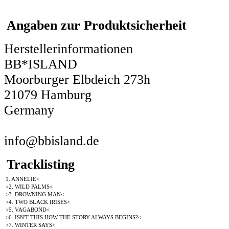
Angaben zur Produktsicherheit
Herstellerinformationen
BB*ISLAND
Moorburger Elbdeich 273h
21079 Hamburg
Germany
info@bbisland.de
Tracklisting
1. ANNELIE<
>2. WILD PALMS<
>3. DROWNING MAN<
>4. TWO BLACK IRISES<
>5. VAGABOND<
>6. ISN'T THIS HOW THE STORY ALWAYS BEGINS?<
>7. WINTER SAYS<