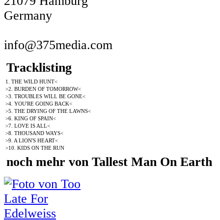
21079 Hamburg
Germany
info@375media.com
Tracklisting
1. THE WILD HUNT<
>2. BURDEN OF TOMORROW<
>3. TROUBLES WILL BE GONE<
>4. YOU'RE GOING BACK<
>5. THE DRYING OF THE LAWNS<
>6. KING OF SPAIN<
>7. LOVE IS ALL<
>8. THOUSAND WAYS<
>9. A LION'S HEART<
>10. KIDS ON THE RUN
noch mehr von Tallest Man On Earth