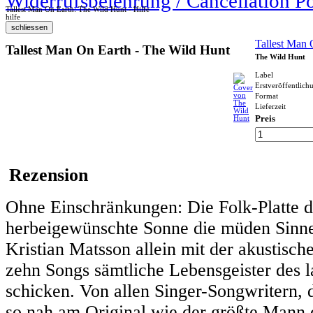
Widerrufsbelehrung / Cancellation P
Tallest Man On Earth: The Wild Hunt - Hilfe
hilfe
Tallest Man 
Tallest Man On Earth - The Wild Hunt
The Wild Hunt
Label
Erstveröffentlich
Format
Lieferzeit
Preis
Rezension
Ohne Einschränkungen: Die Folk-Platte di
herbeigewünschte Sonne die müden Sinne 
Kristian Matsson allein mit der akustisc
zehn Songs sämtliche Lebensgeister des 
schicken. Von allen Singer-Songwritern, d
so nah am Original wie der größte Mann d