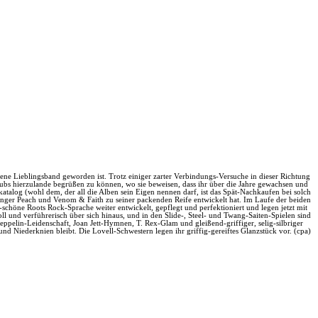
gene Lieblingsband geworden ist. Trotz einiger zarter Verbindungs-Versuche in dieser Richtung
lubs hierzulande begrüßen zu können, wo sie beweisen, dass ihr über die Jahre gewachsen und
atalog (wohl dem, der all die Alben sein Eigen nennen darf, ist das Spät-Nachkaufen bei solch
gänger Peach und Venom & Faith zu seiner packenden Reife entwickelt hat. Im Laufe der beiden
schöne Roots Rock-Sprache weiter entwickelt, gepflegt und perfektioniert und legen jetzt mit
nd verführerisch über sich hinaus, und in den Slide-, Steel- und Twang-Saiten-Spielen sind
ppelin-Leidenschaft, Joan Jett-Hymnen, T. Rex-Glam und gleißend-griffiger, selig-silbriger
 Niederknien bleibt. Die Lovell-Schwestern legen ihr griffig-gereiftes Glanzstück vor. (cpa)