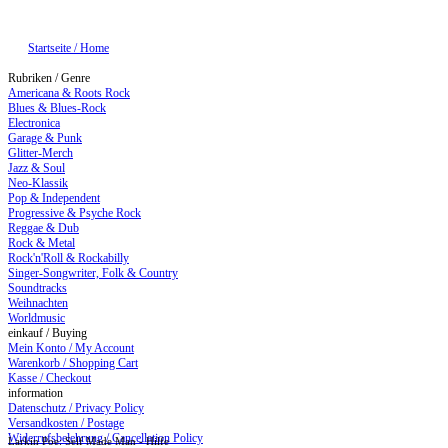
Startseite / Home
Rubriken / Genre
Americana & Roots Rock
Blues & Blues-Rock
Electronica
Garage & Punk
Glitter-Merch
Jazz & Soul
Neo-Klassik
Pop & Independent
Progressive & Psyche Rock
Reggae & Dub
Rock & Metal
Rock'n'Roll & Rockabilly
Singer-Songwriter, Folk & Country
Soundtracks
Weihnachten
Worldmusic
einkauf / Buying
Mein Konto / My Account
Warenkorb / Shopping Cart
Kasse / Checkout
information
Datenschutz / Privacy Policy
Versandkosten / Postage
Widerrufsbelehrung / Cancellation Policy
Larkin Poe: Self Made Man - Hilfe