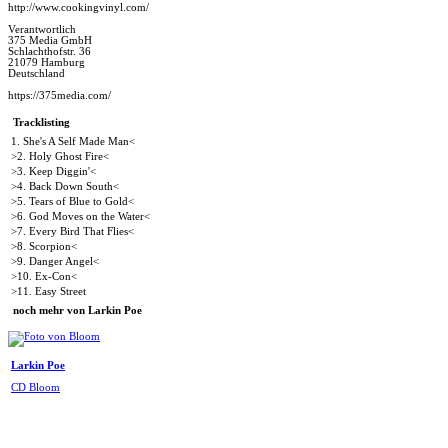
http://www.cookingvinyl.com/
Verantwortlich
375 Media GmbH
Schlachthofstr. 36
21079 Hamburg
Deutschland
https://375media.com/
Tracklisting
1. She's A Self Made Man<
>2. Holy Ghost Fire<
>3. Keep Diggin'<
>4. Back Down South<
>5. Tears of Blue to Gold<
>6. God Moves on the Water<
>7. Every Bird That Flies<
>8. Scorpion<
>9. Danger Angel<
>10. Ex-Con<
>11. Easy Street
noch mehr von Larkin Poe
Larkin Poe
CD Bloom