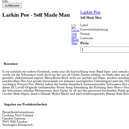
hilfe
Larkin Poe
Larkin Poe - Self Made Man
Self Made Man
Label
Erstveröffentlichung
Format
Lieferzeit
Preis
Rezension
Es ist wirklich ein wahres Geschenk, wenn man die Entwicklung einer Band haut- und zeitnah er
werde ich die Schwestern wohl doch nie bei uns im Glitter-Garten erleben, so bleibt aber uns
gereifter, elektrisierend eigener Blues-Roots-Rock nicht nur perfekt auf Platte, sondern mind
prachtvollem Hör-Gut gerade hierzulande ein mitunter unmögliches Unterfangen) jetzt das 202
wuchtigen Wurzel-(Vor-)Werke haben die beiden himmlisch harmonierenden Schwestern ihre eigen
dieser elf Lovell-Originale umfassenden Strom-Song-Sammlung die Krönung ihrer Heavy-South
die Schwestern ohnehin Meisterinnen ihres Fachs. In elf auf den groovend kochenden Punkt ges
Cooder-Slide-Segen, laszive Allanah Myles-Macht und edel-erfahrungsreiche Bonnie Raitt-Root
Angaben zur Produktsicherheit
Herstellerinformationen
Cooking Vinyl Limited
Camden Gateway
NW1 9QS London
Vereinigtes Königreich