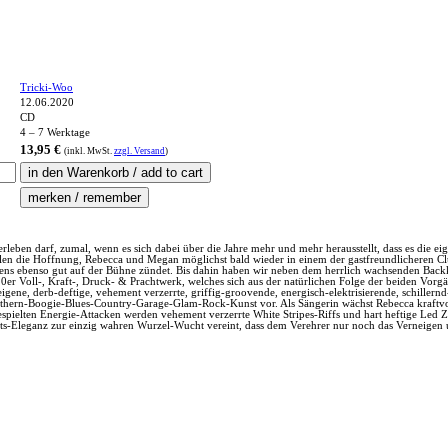
Tricki-Woo
12.06.2020
CD
4 – 7 Werktage
13,95 €
(inkl.
MwSt.
zzgl. Versand
)
leben darf, zumal, wenn es sich dabei über die Jahre mehr und mehr herausstellt, dass es die ei
 allen die Hoffnung, Rebecca und Megan möglichst bald wieder in einem der gastfreundlicheren C
estens ebenso gut auf der Bühne zündet. Bis dahin haben wir neben dem herrlich wachsenden Backk
0er Voll-, Kraft-, Druck- & Prachtwerk, welches sich aus der natürlichen Folge der beiden Vor
e, derb-deftige, vehement verzerrte, griffig-groovende, energisch-elektrisierende, schillernd-
ern-Boogie-Blues-Country-Garage-Glam-Rock-Kunst vor. Als Sängerin wächst Rebecca kraftvoll u
pielten Energie-Attacken werden vehement verzerrte White Stripes-Riffs und hart heftige Led Ze
s-Eleganz zur einzig wahren Wurzel-Wucht vereint, dass dem Verehrer nur noch das Verneigen und