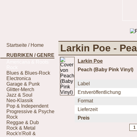
Startseite / Home
Larkin Poe - Pea
RUBRIKEN / GENRE
Larkin Poe
Americana & Roots
Rock
Peach (Baby Pink Vinyl)
Blues & Blues-Rock
Electronica
Label
Garage & Punk
Glitter-Merch
Erstveröffentlichung
Jazz & Soul
Neo-Klassik
Format
Pop & Independent
Lieferzeit
Progressive & Psyche
Rock
Preis
Reggae & Dub
Rock & Metal
Rock'n'Roll &