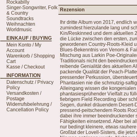
Rockabilly
Singer-Songwriter, Folk
Rezension
& Country
Soundtracks
Ihr dritte Album von 2017, endlich w
Weihnachten
zumindest hierzulande lang und sc
Worldmusic
Kin/Reskinned und dem aktuellen 201
EINKAUF / BUYING
die Lücke zwischen den ersten, zu
gewordenen Country-Roots-Kleid u
Mein Konto / My
Blues-Bekenntnis von Venom & Fait
Account
Mischung aus Larkin Poe-Originale
Warenkorb / Shopping
Traditionals nicht den beeindrucken
Cart
reibende Genialität des aktuellen A
Kasse / Checkout
packende Qualität der Peach-Platte,
INFORMATION
pressender Perkussion, übersteuer
Datenschutz / Privacy
Phantasien nie die schmutzig-safti
Policy
Alleingang wissen die kongenialen
Versandkosten /
phantasiesprühender Vielfalt zu fül
Postage
fiebrigem Field Recording über sc
Widerrufsbelehrung /
Segen, dunkel dräuendem Desert-D
Cancellation Policy
pressend-peitschendem Roots Roc
dabei ihre immer beeindruckender s
Fähigkeiten einsetzend. Aber bei al
nur bedingt kleinere, etwas rauhe
Großtat der Lovell-Sisters, die jetz