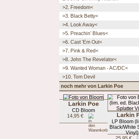
>2. Freedom<
>3. Black Betty<
>4. Look Away<
>5. Preachin' Blues<
>6. Cast 'Em Out<
>7. Pink & Red<
>8. John The Revelator<
>9. Wanted Woman - AC/DC<
>10. Tom Devil
noch mehr von Larkin Poe
Larkin Poe
CD Bloom
Larkin 
14,95 €
LP Bloom (li
Black/White S
Vinyl)
25,95 €