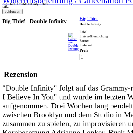
Widerrufsbelehrung / Cancellation P
Big Thief: Double Infinity - Hilfe
hilfe
Big Thief
Big Thief - Double Infinity
Double Infinity
Label
Erstveröffentlichung
Format
Lieferzeit
Preis
Rezension
"Double Infinity" folgt auf das Gramm
I Believe In You" und wurde im letzten 
aufgenommen. Drei Wochen lang pendelte
zwischen Brooklyn und dem Studio in Man
zusammen zu spielen, zu improvisieren u
Kernbesetzung Adrianne Lenker, Buck M