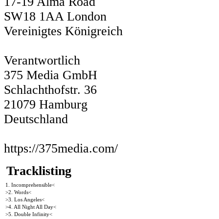
17-19 Alma Road
SW18 1AA London
Vereinigtes Königreich
Verantwortlich
375 Media GmbH
Schlachthofstr. 36
21079 Hamburg
Deutschland
https://375media.com/
Tracklisting
1. Incomprehensible<
>2. Words<
>3. Los Angeles<
>4. All Night All Day<
>5. Double Infinity<