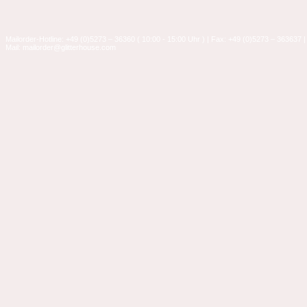
Mailorder-Hotline: +49 (0)5273 – 36360 ( 10:00 - 15:00 Uhr ) | Fax: +49 (0)5273 – 363637 |
Mail: mailorder@glitterhouse.com