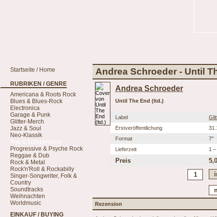
Startseite / Home
Andrea Schroeder - Until Th
RUBRIKEN / GENRE
Andrea Schroeder
Americana & Roots Rock
Blues & Blues-Rock
Until The End (ltd.)
Electronica
Garage & Punk
Label
Gli
Glitter-Merch
Jazz & Soul
Erstveröffentlichung
31.
Neo-Klassik
Format
7"
Pop & Independent
Progressive & Psyche Rock
Lieferzeit
1 –
Reggae & Dub
Preis
5,
Rock & Metal
Rock'n'Roll & Rockabilly
Singer-Songwriter, Folk &
Country
Soundtracks
Weihnachten
Worldmusic
Rezension
EINKAUF / BUYING