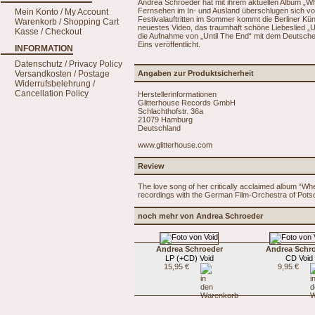
Andrea Schroeder hat mit ihrem aktuellen Album „
Fernsehen im In- und Ausland überschlugen sich v
Mein Konto / My Account
Festivalauftritten im Sommer kommt die Berliner Küns
Warenkorb / Shopping Cart
neuestes Video, das traumhaft schöne Liebeslied „U
Kasse / Checkout
die Aufnahme von „Until The End“ mit dem Deutsche
Eins veröffentlicht.
INFORMATION
Datenschutz / Privacy Policy
Versandkosten / Postage
Angaben zur Produktsicherheit
Widerrufsbelehrung /
Cancellation Policy
Herstellerinformationen
Glitterhouse Records GmbH
Schlachthofstr. 36a
21079 Hamburg
Deutschland
www.glitterhouse.com
Review
The love song of her critically acclaimed album “Wher
recordings with the German Film-Orchestra of Pots
noch mehr von Andrea Schroeder
Andrea Schroeder
Andrea Schr
LP (+CD) Void
CD Void
15,95 €
9,95 €