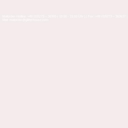
Mailorder-Hotline: +49 (0)5273 – 36360 ( 10:00 - 15:00 Uhr ) | Fax: +49 (0)5273 – 363637 |
Mail: mailorder@glitterhouse.com