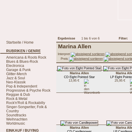
Ergebnisse
1 bis 6 von 6
Filter:
Startseite / Home
Marina Allen
RUBRIKEN / GENRE
Interpret
Americana & Roots Rock
Preis
Blues & Blues-Rock
Electronica
Garage & Punk
Marina Allen
Marina All
Glitter-Merch
CD Eight Pointed Star
LP Eight Pointe
Jazz & Soul
13,95 €
25,95 €
Neo-Klassik
Pop & Independent
Progressive & Psyche Rock
Reggae & Dub
Rock & Metal
Rock'n'Roll & Rockabilly
Singer-Songwriter, Folk &
Country
Soundtracks
Weihnachten
Worldmusic
Marina Allen
Marina All
EINKAUF / BUYING
CD Candlepower
LP Candlep