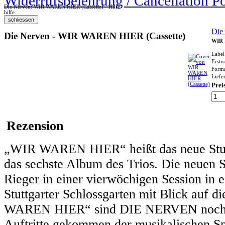
Widerrufsbelehrung / Cancellation P
Die Nerven: WIR WAREN HIER (Cassette) - Hilfe
hilfe
Die
Die Nerven - WIR WAREN HIER (Cassette)
WIR 
Label
Erstv
Form
Liefer
Prei
Rezension
„WIR WAREN HIER“ heißt das neue Stu
das sechste Album des Trios. Die neuen
Rieger in einer vierwöchigen Session in
Stuttgarter Schlossgarten mit Blick auf 
WAREN HIER“ sind DIE NERVEN noch auf
Auftritte gekommen der musikalischen Sp