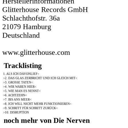
Herstellerinformationen
Glitterhouse Records GmbH
Schlachthofstr. 36a
21079 Hamburg
Deutschland
www.glitterhouse.com
Tracklisting
1. ALS ICH DAVONLIEF<
>2. DAS GLAS ZERBRICHT UND ICH GLEICH MIT<
>3. GROSSE TATEN<
>4. WIR WAREN HIER<
>5. WIE MAN ES NENNT<
>6. ACHTZEHN<
>7. BIS ANS MEER<
>8. ICH WILL NICHT MEHR FUNKTIONIEREN<
>9. SCHRITT FÜR SCHRITT ZURÜCK<
>10. DISRUPTION
noch mehr von Die Nerven