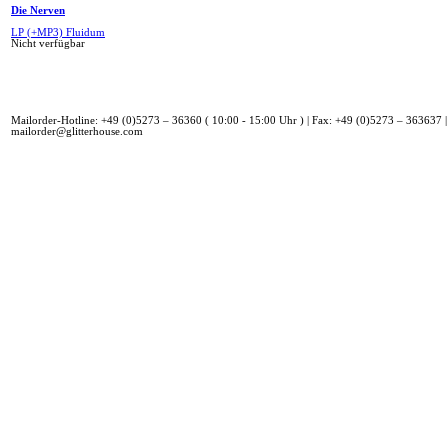
Die Nerven
LP (+MP3) Fluidum
Nicht verfügbar
Mailorder-Hotline: +49 (0)5273 – 36360 ( 10:00 - 15:00 Uhr ) | Fax: +49 (0)5273 – 363637 |
mailorder@glitterhouse.com