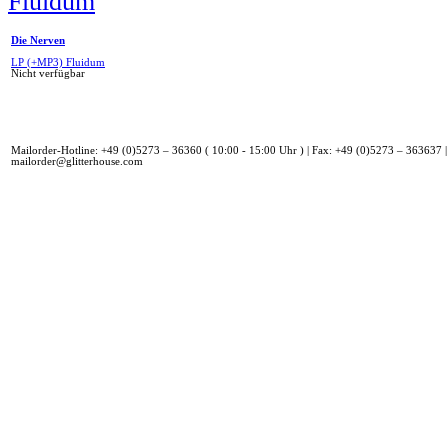
Die Nerven
LP (+MP3) Fluidum
Nicht verfügbar
Mailorder-Hotline: +49 (0)5273 – 36360 ( 10:00 - 15:00 Uhr ) | Fax: +49 (0)5273 – 363637 |
mailorder@glitterhouse.com