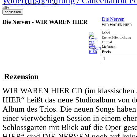
Widerrufsbelehrung / Cancellation P
Die Nerven: WIR WAREN HIER - Hilfe
hilfe
Die Nerven
Die Nerven - WIR WAREN HIER
WIR WAREN HIER
Label
Erstveröffentlichung
Format
Lieferzeit
Preis
Rezension
WIR WAREN HIER CD (im klassischen 
HIER“ heißt das neue Studioalbum von d
Album des Trios. Die neuen Songs haben
einer vierwöchigen Session in einem ehem
Schlossgarten mit Blick auf die Oper g
HIER“ sind DIE NERVEN noch auf keinem