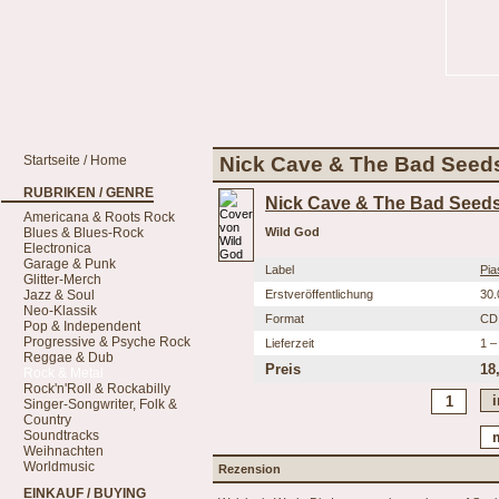
Startseite / Home
Nick Cave & The Bad Seeds
RUBRIKEN / GENRE
Nick Cave & The Bad Seed
Americana & Roots Rock
Blues & Blues-Rock
Wild God
Electronica
Garage & Punk
Label
Pia
Glitter-Merch
Jazz & Soul
Erstveröffentlichung
30.
Neo-Klassik
Format
CD
Pop & Independent
Progressive & Psyche Rock
Lieferzeit
1 –
Reggae & Dub
Preis
18
Rock & Metal
Rock'n'Roll & Rockabilly
Singer-Songwriter, Folk &
Country
Soundtracks
Weihnachten
Worldmusic
Rezension
EINKAUF / BUYING