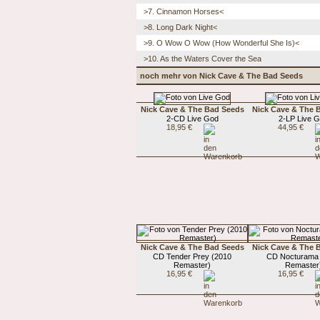
>7. Cinnamon Horses<
>8. Long Dark Night<
>9. O Wow O Wow (How Wonderful She Is)<
>10. As the Waters Cover the Sea
noch mehr von Nick Cave & The Bad Seeds
Nick Cave & The Bad Seeds
Nick Cave & The 
2-CD Live God
2-LP Live 
18,95 €
44,95 €
Nick Cave & The Bad Seeds
Nick Cave & The 
CD Tender Prey (2010
CD Nocturama
Remaster)
Remaster
16,95 €
16,95 €