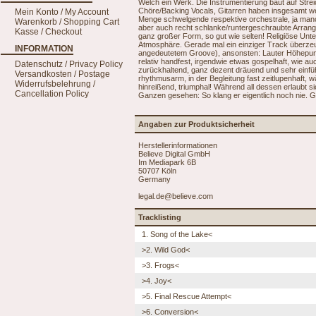
Welch ein Werk. Die Instrumentierung baut auf Stre
Chöre/Backing Vocals, Gitarren haben insgesamt we
Mein Konto / My Account
Menge schwelgende respektive orchestrale, ja man
Warenkorb / Shopping Cart
aber auch recht schlanke/runtergeschraubte Arrang
Kasse / Checkout
ganz großer Form, so gut wie selten! Religiöse Unt
Atmosphäre. Gerade mal ein einziger Track überzeu
INFORMATION
angedeutetem Groove), ansonsten: Lauter Höhepunk
relativ handfest, irgendwie etwas gospelhaft, wie a
Datenschutz / Privacy Policy
zurückhaltend, ganz dezent dräuend und sehr einfü
Versandkosten / Postage
rhythmusarm, in der Begleitung fast zeitlupenhaft, 
Widerrufsbelehrung /
hinreißend, triumphal! Während all dessen erlaubt s
Cancellation Policy
Ganzen gesehen: So klang er eigentlich noch nie. 
Angaben zur Produktsicherheit
Herstellerinformationen
Believe Digital GmbH
Im Mediapark 6B
50707 Köln
Germany
legal.de@believe.com
Tracklisting
1. Song of the Lake<
>2. Wild God<
>3. Frogs<
>4. Joy<
>5. Final Rescue Attempt<
>6. Conversion<