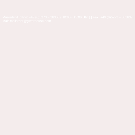
Mailorder-Hotline: +49 (0)5273 – 36360 ( 10:00 - 15:00 Uhr ) | Fax: +49 (0)5273 – 363637 |
Mail: mailorder@glitterhouse.com