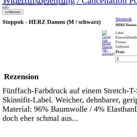
Widerrufsbelehrung / Cancellation P
Stoppok: HERZ Damen (M / schwarz) - Hilfe
hilfe
Stoppok
Stoppok - HERZ Damen (M / schwarz)
HERZ Damen (
Label
Erstveröffentl
Format
Lieferzeit
Preis
Rezension
Fünffach-Farbdruck auf einem Stretch-T-S
Skinnifit-Label. Weicher, dehnbarer, ger
Material: 96% Baumwolle / 4% ElasthanL
doch eher schmal aus...