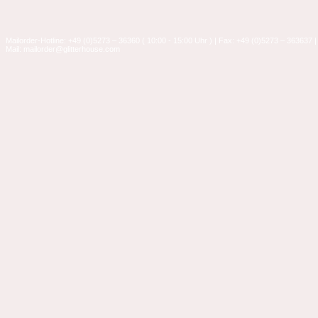
Mailorder-Hotline: +49 (0)5273 – 36360 ( 10:00 - 15:00 Uhr ) | Fax: +49 (0)5273 – 363637 |
Mail: mailorder@glitterhouse.com