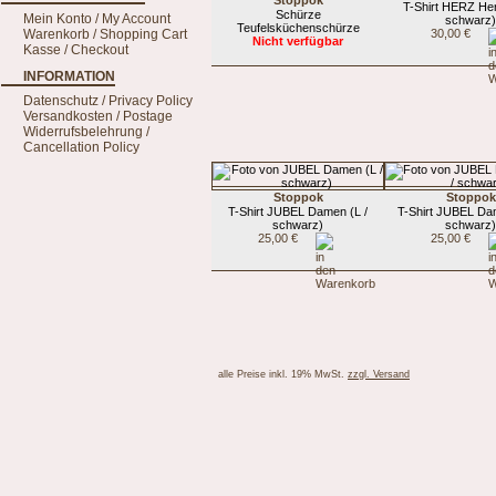
Stoppok
T-Shirt HERZ Her
Schürze
Mein Konto / My Account
schwarz
Teufelsküchenschürze
Warenkorb / Shopping Cart
30,00 €
Nicht verfügbar
Kasse / Checkout
INFORMATION
Datenschutz / Privacy Policy
Versandkosten / Postage
Widerrufsbelehrung /
Cancellation Policy
Stoppok
Stoppok
T-Shirt JUBEL Damen (L /
T-Shirt JUBEL Da
schwarz)
schwarz
25,00 €
25,00 €
alle Preise inkl. 19% MwSt.
zzgl. Versand