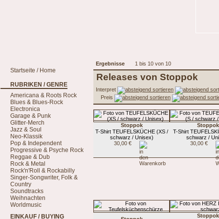
Ergebnisse
1 bis 10 von 10
Startseite / Home
Releases von Stoppok
RUBRIKEN / GENRE
Interpret
Americana & Roots Rock
Preis
Blues & Blues-Rock
Electronica
Garage & Punk
Glitter-Merch
Stoppok
Stoppok
Jazz & Soul
T-Shirt TEUFELSKÜCHE (XS /
T-Shirt TEUFELSK
Neo-Klassik
schwarz / Unisex)
schwarz / Un
Pop & Independent
30,00 €
30,00 €
Progressive & Psyche Rock
Reggae & Dub
Rock & Metal
Rock'n'Roll & Rockabilly
Singer-Songwriter, Folk &
Country
Soundtracks
Weihnachten
Worldmusic
Stoppok
EINKAUF / BUYING