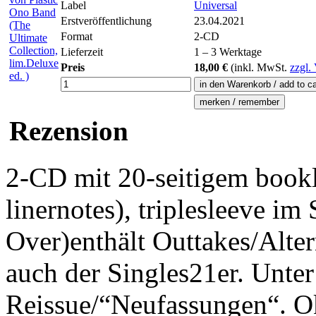
Label
Universal
Erstveröffentlichung
23.04.2021
Format
2-CD
Lieferzeit
1 – 3 Werktage
Preis
18,00 €
(inkl.
MwSt.
zzgl.
Rezension
2-CD mit 20-seitigem bookle
linernotes), triplesleeve i
Over)enthält Outtakes/Alter
auch der Singles21er. Unte
Reissue/“Neufassungen“. O