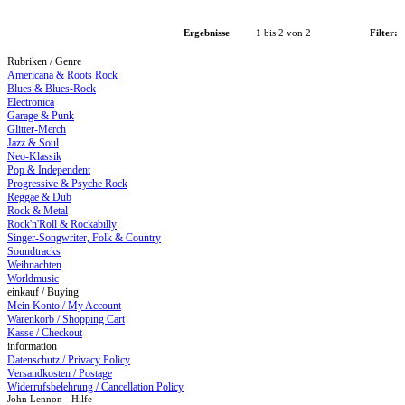
Ergebnisse
1 bis 2 von 2
Filter:
Rubriken / Genre
Americana & Roots Rock
Blues & Blues-Rock
Electronica
Garage & Punk
Glitter-Merch
Jazz & Soul
Neo-Klassik
Pop & Independent
Progressive & Psyche Rock
Reggae & Dub
Rock & Metal
Rock'n'Roll & Rockabilly
Singer-Songwriter, Folk & Country
Soundtracks
Weihnachten
Worldmusic
einkauf / Buying
Mein Konto / My Account
Warenkorb / Shopping Cart
Kasse / Checkout
information
Datenschutz / Privacy Policy
Versandkosten / Postage
Widerrufsbelehrung / Cancellation Policy
John Lennon - Hilfe