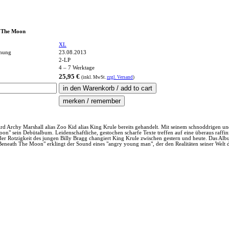
h The Moon
XL
chung
23.08.2013
2-LP
4 – 7 Werktage
25,95 €
(inkl.
MwSt.
zzgl. Versand
)
rd Archy Marshall alias Zoo Kid alias King Krule bereits gehandelt. Mit seinem schnoddrigen 
on" sein Debütalbum. Leidenschaftliche, gestochen scharfe Texte treffen auf eine überaus raffin
r Rotzigkeit des jungen Billy Bragg changiert King Krule zwischen gestern und heute. Das Albu
Beneath The Moon" erklingt der Sound eines "angry young man", der den Realitäten seiner Welt di