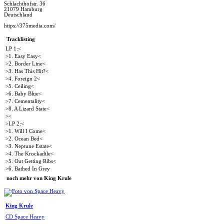
Schlachthofstr. 36
21079 Hamburg
Deutschland
https://375media.com/
Tracklisting
LP 1:<
>1. Easy Easy<
>2. Border Line<
>3. Has This Hit?<
>4. Foreign 2<
>5. Ceiling<
>6. Baby Blue<
>7. Cementality<
>8. A Lizard State<
><
>LP 2:<
>1. Will I Come<
>2. Ocean Bed<
>3. Neptune Estate<
>4. The Krockadile<
>5. Out Getting Ribs<
>6. Bathed In Grey
noch mehr von King Krule
King Krule
CD Space Heavy