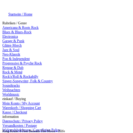
Startseite / Home
Rubriken / Genre
Americana & Roots Rock
Blues & Blues-Rock
Electronica
Garage & Punk
Glitter-Merch
Jazz & Soul
Neo-Klassik
Pop & Independent
Progressive & Psyche Rock
Reggae & Dub
Rock & Metal
Rock'n'Roll & Rockabilly
Singer-Songwriter, Folk & Country
Soundtracks
Weihnachten
Worldmusic
einkauf / Buying
Mein Konto / My Account
Warenkorb / Shopping Cart
Kasse / Checkout
information
Datenschutz / Privacy Policy
Versandkosten / Postage
Widerrufsbelehrung / Cancellation Policy
King Krule: 6 Feet Beneath The Moon - Hilfe