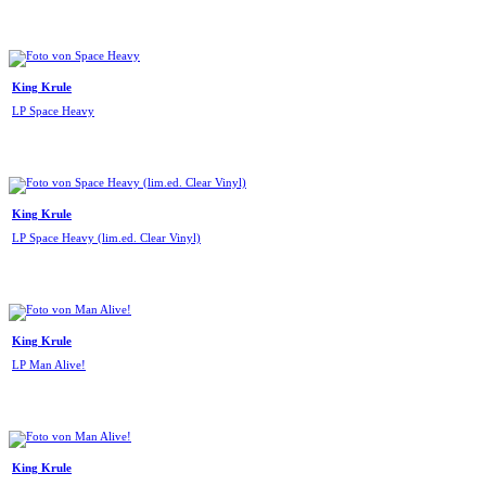
King Krule
LP Space Heavy
King Krule
LP Space Heavy (lim.ed. Clear Vinyl)
King Krule
LP Man Alive!
King Krule