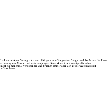
und schwermütigen Gesang spürt der 1994 geborene Songwriter, Sänger und Produzent die Risse
iert arrangierte Musik. Im Geiste des jungen Gene Vincent, mit avantgardistischer
m ist ein manchmal verstörender und brutaler, immer aber von großer Aufrichtigkeit
e Stirn bietet.