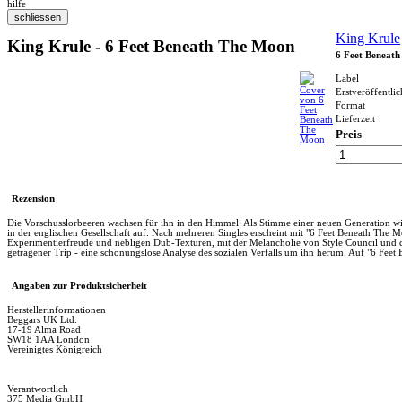
hilfe
King Krule
King Krule - 6 Feet Beneath The Moon
6 Feet Beneat
Label
Erstveröffentli
Format
Lieferzeit
Preis
Rezension
Die Vorschusslorbeeren wachsen für ihn in den Himmel: Als Stimme einer neuen Generation wi
in der englischen Gesellschaft auf. Nach mehreren Singles erscheint mit "6 Feet Beneath The Mo
Experimentierfreude und nebligen Dub-Texturen, mit der Melancholie von Style Council und de
getragener Trip - eine schonungslose Analyse des sozialen Verfalls um ihn herum. Auf "6 Feet 
Angaben zur Produktsicherheit
Herstellerinformationen
Beggars UK Ltd.
17-19 Alma Road
SW18 1AA London
Vereinigtes Königreich
Verantwortlich
375 Media GmbH