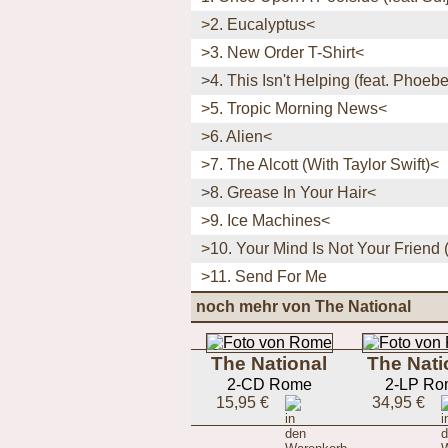
>2. Eucalyptus<
>3. New Order T-Shirt<
>4. This Isn't Helping (feat. Phoeb
>5. Tropic Morning News<
>6. Alien<
>7. The Alcott (With Taylor Swift)<
>8. Grease In Your Hair<
>9. Ice Machines<
>10. Your Mind Is Not Your Friend 
>11. Send For Me
noch mehr von The National
The National
The Nati
2-CD Rome
2-LP Ro
15,95 €
34,95 €