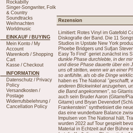
Rockabilly
Singer-Songwriter, Folk
& Country
Soundtracks
Rezension
Weihnachten
Worldmusic
Limitiert: Rotes Vinyl im Gatefold 
EINKAUF / BUYING
Diskografie der Band. Die 11 Song
Studios in Upstate New York produzi
Mein Konto / My
Phoebe Bridgers und Sufjan Steven
Account
Easy To Find" geriet zunächst ins 
Warenkorb / Shopping
dunkle Phase durchlebte, in der mir
Cart
und diese Phase dauerte über ein 
Kasse / Checkout
uns oft stritten, wenn wir an einer P
INFORMATION
so anfühlte, als ob die Dinge wir
Datenschutz / Privacy
haben es The National
"geschafft
Policy
anderen Blickwinkel anzugehen, und
Versandkosten /
die Band angekommen"
, so Gitarr
Postage
auch sein Bruder Aaron (Gitarre/Pi
Widerrufsbelehrung /
Gitarre) und Bryan Devendorf (Schl
Cancellation Policy
Frankenstein" synthetisiert die neu
das eine wunderbare Balance zwis
Impulsen von The National hält. Tr
wurden 2022 auf Tour gespielt bev
Material in Echtzeit auf der Bühne