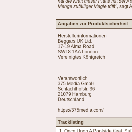
hat die Kraft dieser Platte mit der A
Menge zufälliger Magie trifft"
, sagt 
Angaben zur Produktsicherheit
Herstellerinformationen
Beggars UK Ltd.
17-19 Alma Road
SW18 1AA London
Vereinigtes Königreich
Verantwortlich
375 Media GmbH
Schlachthofstr. 36
21079 Hamburg
Deutschland
https://375media.com/
Tracklisting
1. Once Upon A Poolside (feat. Su