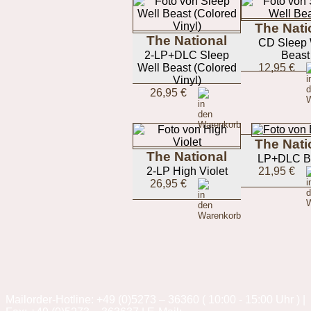
The Nati
The National
CD Sleep 
2-LP+DLC Sleep
Beast
Well Beast (Colored
12,95 €
Vinyl)
26,95 €
The Nati
The National
LP+DLC B
2-LP High Violet
21,95 €
26,95 €
Mailorder-Hotline: +49 (0)5273 – 36360 ( 10:00 - 15:00 Uhr ) |