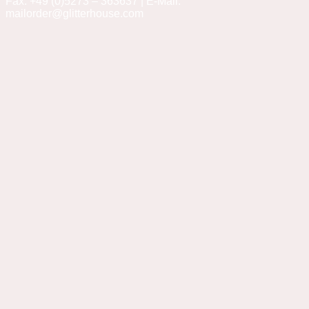
Fax: +49 (0)5273 – 363637 | E-Mail:
mailorder@glitterhouse.com