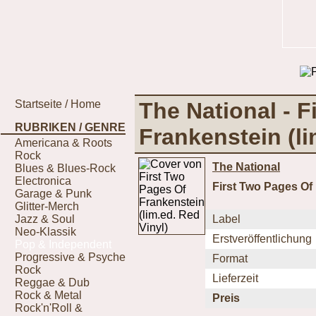
Startseite / Home
The National - F
RUBRIKEN / GENRE
Frankenstein (li
Americana & Roots
Rock
The National
Blues & Blues-Rock
Electronica
First Two Pages Of 
Garage & Punk
Glitter-Merch
Jazz & Soul
Label
Neo-Klassik
Erstveröffentlichung
Pop & Independent
Progressive & Psyche
Format
Rock
Lieferzeit
Reggae & Dub
Rock & Metal
Preis
Rock'n'Roll &