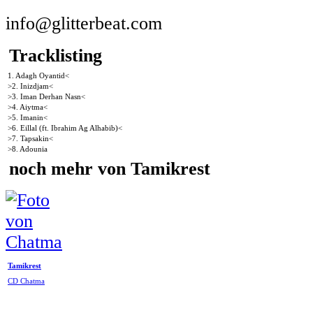
info@glitterbeat.com
Tracklisting
1. Adagh Oyantid<
>2. Inizdjam<
>3. Iman Derhan Nasn<
>4. Aiytma<
>5. Imanin<
>6. Eillal (ft. Ibrahim Ag Alhabib)<
>7. Tapsakin<
>8. Adounia
noch mehr von Tamikrest
Tamikrest
CD Chatma