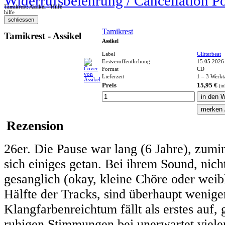
Widerrufsbelehrung / Cancellation P
Tamikrest: Assikel - Hilfe
hilfe
Tamikrest
Tamikrest - Assikel
Assikel
Label
Glitterbeat
Erstveröffentlichung
15.05.2026
Format
CD
Lieferzeit
1 – 3 Werkt
Preis
15,95 €
(in
Rezension
26er. Die Pause war lang (6 Jahre), zumin
sich einiges getan. Bei ihrem Sound, nic
gesanglich (okay, kleine Chöre oder weib
Hälfte der Tracks, sind überhaupt weniger
Klangfarbenreichtum fällt als erstes auf,
ruhigen Stimmungen bei unerwartet viele