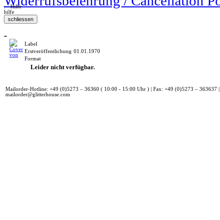
Widerrufsbelehrung / Cancellation P
: - Hilfe
hilfe
-
Label
Erstveröffentlichung
01.01.1970
Format
Leider nicht verfügbar.
Mailorder-Hotline: +49 (0)5273 – 36360 ( 10:00 - 15:00 Uhr ) | Fax: +49 (0)5273 – 363637 |
mailorder@glitterhouse.com