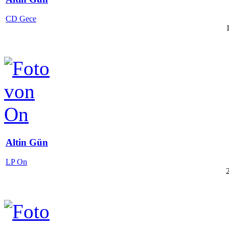
CD Gece
Altin Gün
LP On