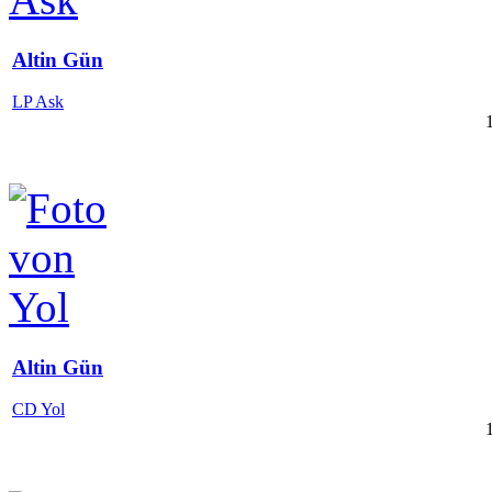
Altin Gün
LP Ask
Altin Gün
CD Yol