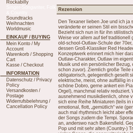
Rockabilly
Singer-Songwriter, Folk
Rezension
& Country
Soundtracks
Den Texaner lieben Joe und ich ja s
Weihnachten
veränderte er seinen Stil ein biss
Worldmusic
Bezieht sich nun in für ihn stilisti
EINKAUF / BUYING
Weise vor allem auf tief traditionel
old-school-Outlaw-Schule der 70er,
Mein Konto / My
dessen Groß-Klassiker Red Headed
Account
Konzeptwerk erinnert mich hier daran
Warenkorb / Shopping
Outlaw-Charakter, Outlaw im eigentl
Cart
Musik und ein persönlicher Bezug,
Kasse / Checkout
schon zuvor). Ziemlich große Teile d
INFORMATION
obligatorisch, gelegentlich gesellt s
Datenschutz / Privacy
elektrische, meist, ohne auffällig i
Policy
schöne Dobro, gerne ankert ein Pia
Versandkosten /
Orgel), manchmal relativ reduziert.
Postage
ausnehmend musikdienlich, ohne vi
Widerrufsbelehrung /
sich eine Reihe Miniaturen (teils i
Cancellation Policy
emotional, flott, „gemütlich“ wie (g
auch mal rhythmisch leicht aber eff
der Songs zudem die Tempi. Sporad
an, anderswo nach Bakersfield. Gege
Pop und mit sehr alten (Country-) T