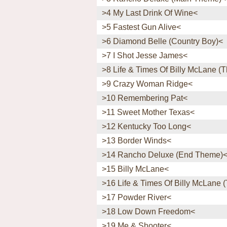
>4 My Last Drink Of Wine<
>5 Fastest Gun Alive<
>6 Diamond Belle (Country Boy)<
>7 I Shot Jesse James<
>8 Life & Times Of Billy McLane (T
>9 Crazy Woman Ridge<
>10 Remembering Pat<
>11 Sweet Mother Texas<
>12 Kentucky Too Long<
>13 Border Winds<
>14 Rancho Deluxe (End Theme)
>15 Billy McLane<
>16 Life & Times Of Billy McLane (
>17 Powder River<
>18 Low Down Freedom<
>19 Me & Shooter<