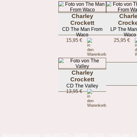
Charley
Charl
Crockett
Crocke
CD The Man From
LP The Man
Waco
Waco
15,95 €
25,95 €
Charley
Crockett
CD The Valley
13,95 €
Mailorder-Hotline: +49 (0)5273 – 36360 ( 10:00 - 15:00 Uhr ) |