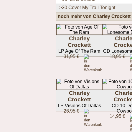
>20 Cover My Trail Tonight
noch mehr von Charley Crockett
Charley
Charl
Crockett
Crocke
LP Age Of The Ram
CD Lonesome 
31,95 €
18,95 €
Charley
Charl
Crockett
Crocke
LP Visions Of Dallas
CD 10 Do
26,95 €
Cowbo
14,95 €