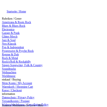
Startseite / Home
Rubriken / Genre
Americana & Roots Rock
Blues & Blues-Rock
Electronica
Garage & Punk
Glitter-Merch
Jazz & Soul
Neo-Klassik
Pop & Independent
Progressive & Psyche Rock
Reggae & Dub
Rock & Metal
Rock'n'Roll & Rockabilly
Singer-Songwriter, Folk & Country
Soundtracks
Weihnachten
Worldmusic
einkauf / Buying
Mein Konto / My Account
Warenkorb / Shopping Cart
Kasse / Checkout
information
Datenschutz / Privacy Policy
Versandkosten / Postage
Widerrufsbelehrung / Cancellation Policy
Susanna: Meditations Of Love - Hilfe