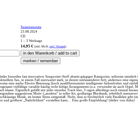
Susannasonata
23.08.2024
CD
1 – 3 Werktage
14,95 €
(inkl.
MwSt.
zzgl. Versand
)
ubtiler bisweilen fast innovativer Songwriter-Stoff abseits gängiger Kategorien, teilweise ziemlich
unktuellem Sax, in einem Fall unerwartet stark, in dezent umfassenderer Art), anderswo eine e
ise eine starke Electro-Betonung (hoch ausdifferenzierter intelligenter farbenfroher und einfalls
sgesamt vielfältige variable häufig recht luftige Arrangements (u.a. verwendet sie auch Orgel, 
lasse. Eigentlich gefällt mir jeder einzelne Track hier, 3 ragen allerdings noch einmal heraus: 
gendem suggestivem Motiv („modern“ in toller Art, großartige Rhythmik, erheblich intensiver/d
klassige Musik, im besten Sinne zeitgemäß. Nicht, dass es fürchterlich viele Parallelen gibt (ma
ktion und größerer „Natürlichkeit“ vorstellen kann… Eine große Empfehlung! (detlev von duhn)