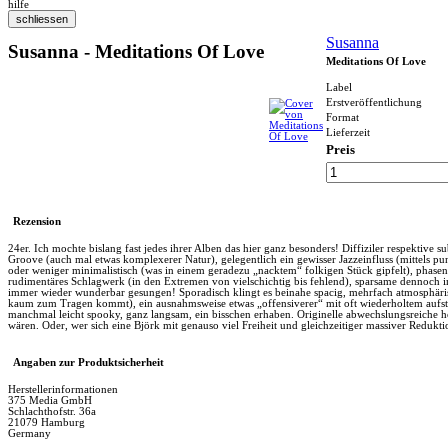
hilfe
Susanna
Susanna - Meditations Of Love
Meditations Of Love
Label
Erstveröffentlichung
Format
Lieferzeit
Preis
Rezension
24er. Ich mochte bislang fast jedes ihrer Alben das hier ganz besonders! Diffiziler respektive s
Groove (auch mal etwas komplexerer Natur), gelegentlich ein gewisser Jazzeinfluss (mittels p
oder weniger minimalistisch (was in einem geradezu „nacktem“ folkigen Stück gipfelt), phasenwe
rudimentäres Schlagwerk (in den Extremen von vielschichtig bis fehlend), sparsame dennoch in
immer wieder wunderbar gesungen! Sporadisch klingt es beinahe spacig, mehrfach atmosphärisch k
kaum zum Tragen kommt), ein ausnahmsweise etwas „offensiverer“ mit oft wiederholtem aufstei
manchmal leicht spooky, ganz langsam, ein bisschen erhaben. Originelle abwechslungsreiche hoch
wären. Oder, wer sich eine Björk mit genauso viel Freiheit und gleichzeitiger massiver Redu
Angaben zur Produktsicherheit
Herstellerinformationen
375 Media GmbH
Schlachthofstr. 36a
21079 Hamburg
Germany