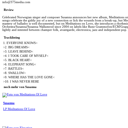
info@375media.com
Review
Celebrated Norwegian singer and composer Susanna announces her new album, Meditations on Lo
songs celebrate the giddy joy of a new connection or lick the wounds from a break-up, but Med
mastery of balladry is well documented, but on Meditations on Love, she introduces a rhythmic
Orchestra/Susanna/Susanna Wallumrod since 2004 on labels like Rune Grammofon/ECM/Grappa Mu
lightly and intented between champer folk, avantgarde, electronica, jazz and independent pop.
Tracklisting
1. EVERYONE KNOWS<
>2. BIG DREAMS<
>3. LEAVE BEHIND<
>4. I TOOK CARE OF MYSELF<
>5. BLACK HEART<
>6. ELEPHANT SONG<
>7. BATTLES<
>8. SWALLOW<
>9. WHERE HAS THE LOVE GONE<
>10. I WAS NEVER HERE
noch mehr von Susanna
Susanna
LP Meditations Of Love