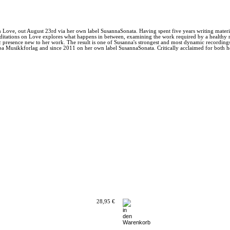
ve, out August 23rd via her own label SusannaSonata. Having spent five years writing material,
itations on Love explores what happens in between, examining the work required by a healthy re
 presence new to her work. The result is one of Susanna's strongest and most dynamic recording
sikkforlag and since 2011 on her own label SusannaSonata. Critically acclaimed for both her 
28,95 €