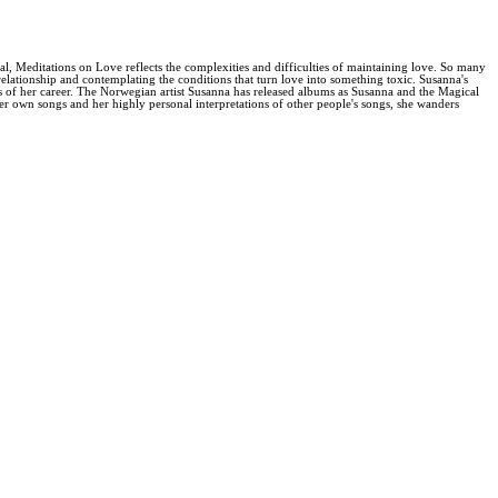
 Meditations on Love reflects the complexities and difficulties of maintaining love. So many
lationship and contemplating the conditions that turn love into something toxic. Susanna's
s of her career. The Norwegian artist Susanna has released albums as Susanna and the Magical
own songs and her highly personal interpretations of other people's songs, she wanders