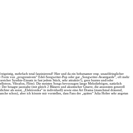
 freigeistig, mehrfach total faszinierend! Hier und da ein behutsamer resp. unaufdringlicher
igene Form von „progressivem“ Edel-Songwriter-Pop oder gar „Songwriter-Avantgarde“, oft mehr
reicher Synthie-Einsatz in fast jedem Stück, sehr attraktiv!), gern buntes und/oder
Mellotron, Vibrafon, Flöte). Die meisten Songs bevorzugen lange Melodiebögen, natürlich
Der besagte jazznahe (mit gleich 2 Bläsern und akustischer Gitarre, die ansonsten generell
ichter als sonst, „Elektronika“ in individuell) sowie eine Art Drama (manchmal dräuend,
nche schon), aber ich könnte mir vorstellen, dass Fans der „späten“ Julia Holter sehr angetan