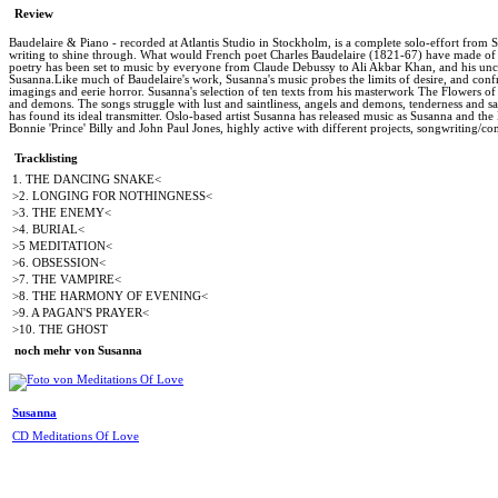
Review
Baudelaire & Piano - recorded at Atlantis Studio in Stockholm, is a complete solo-effort from Su
writing to shine through. What would French poet Charles Baudelaire (1821-67) have made of the e
poetry has been set to music by everyone from Claude Debussy to Ali Akbar Khan, and his unco
Susanna.Like much of Baudelaire's work, Susanna's music probes the limits of desire, and confr
imagings and eerie horror. Susanna's selection of ten texts from his masterwork The Flowers of 
and demons. The songs struggle with lust and saintliness, angels and demons, tenderness and sa
has found its ideal transmitter. Oslo-based artist Susanna has released music as Susanna and 
Bonnie 'Prince' Billy and John Paul Jones, highly active with different projects, songwriting/c
Tracklisting
1. THE DANCING SNAKE<
>2. LONGING FOR NOTHINGNESS<
>3. THE ENEMY<
>4. BURIAL<
>5 MEDITATION<
>6. OBSESSION<
>7. THE VAMPIRE<
>8. THE HARMONY OF EVENING<
>9. A PAGAN'S PRAYER<
>10. THE GHOST
noch mehr von Susanna
Susanna
CD Meditations Of Love