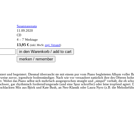
Susannasonata
11.09.2020
CD
4 – 7 Werktage
13,95 €
(inkl.
MwSt.
zzgl. Versand
)
niert und begeistert. Diesmal überrascht sie mit einem pur vom Piano begleiteten Album voller B
weise zuvor, irgendwie bodenständiger. Nach wie vor verzaubert natürlich ihre des Öfteren hohe 
t. Wobei das Piano selbst sich mehrfach ausgesprochen straight und „simpel“ verhält, die eh sch
v schwer, gar rhythmisch fordernd/ungerade (und eine Spur schroffer) oder leise tropfend agiert. D
 entschlackten Mix aus Björk und Kate Bush, an Neo-Klassik oder Laura Nyro (z.B. die Melodieführ