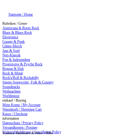
Startseite / Home
Rubriken / Genre
Americana & Roots Rock
Blues & Blues-Rock
Electronica
Garage & Punk
Glitter-Merch
Jazz & Soul
Neo-Klassik
Pop & Independent
Progressive & Psyche Rock
Reggae & Dub
Rock & Metal
Rock'n'Roll & Rockabilly
Singer-Songwriter, Folk & Country
Soundtracks
Weihnachten
Worldmusic
einkauf / Buying
Mein Konto / My Account
Warenkorb / Shopping Cart
Kasse / Checkout
information
Datenschutz / Privacy Policy
Versandkosten / Postage
Widerrufsbelehrung / Cancellation Policy
Susanna: Baudelaire & Piano - Hilfe