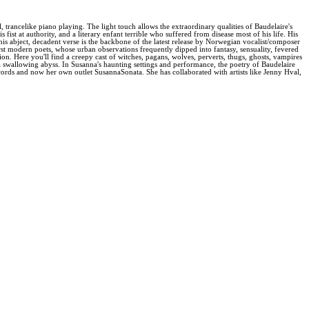
, trancelike piano playing. The light touch allows the extraordinary qualities of Baudelaire's
st at authority, and a literary enfant terrible who suffered from disease most of his life. His
 abject, decadent verse is the backbone of the latest release by Norwegian vocalist/composer
st modern poets, whose urban observations frequently dipped into fantasy, sensuality, fevered
on. Here you'll find a creepy cast of witches, pagans, wolves, perverts, thugs, ghosts, vampires
 a swallowing abyss. In Susanna's haunting settings and performance, the poetry of Baudelaire
cords and now her own outlet SusannaSonata. She has collaborated with artists like Jenny Hval,