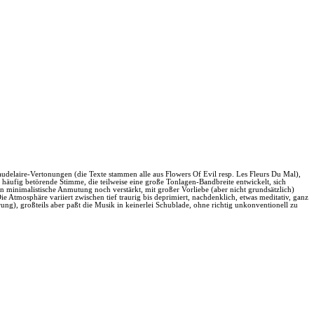
audelaire-Vertonungen (die Texte stammen alle aus Flowers Of Evil resp. Les Fleurs Du Mal),
häufig betörende Stimme, die teilweise eine große Tonlagen-Bandbreite entwickelt, sich
on minimalistische Anmutung noch verstärkt, mit großer Vorliebe (aber nicht grundsätzlich)
ie Atmosphäre variiert zwischen tief traurig bis deprimiert, nachdenklich, etwas meditativ, ganz
ung), großteils aber paßt die Musik in keinerlei Schublade, ohne richtig unkonventionell zu