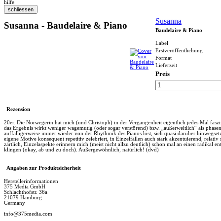
hilfe
Susanna
Susanna - Baudelaire & Piano
Baudelaire & Piano
Label
Erstveröffentlichung
Format
Lieferzeit
Preis
Rezension
20er. Die Norwegerin hat mich (und Christoph) in der Vergangenheit eigentlich jedes Mal faszi
das Ergebnis wirkt weniger wagemutig (oder sogar verstörend) bzw. „außerweltlich“ als phasen
auffälligerweise immer wieder von der Rhythmik des Pianos löst, sich quasi darüber hinwegsetz
eigene Motive konsequent repetitiv zelebriert, in Einzelfällen auch stark akzentuierend, relati
zärtlich, Einzelaspekte erinnern mich (meist nicht allzu deutlich) schon mal an einen radikal
klingen (okay, ab und zu doch). Außergewöhnlich, natürlich! (dvd)
Angaben zur Produktsicherheit
Herstellerinformationen
375 Media GmbH
Schlachthofstr. 36a
21079 Hamburg
Germany
info@375media.com