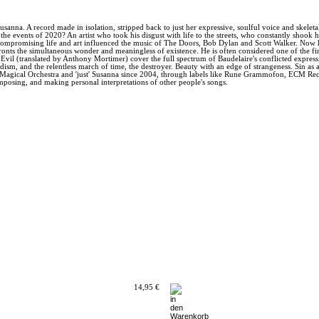
sanna. A record made in isolation, stripped back to just her expressive, soulful voice and skeletal
vents of 2020? An artist who took his disgust with life to the streets, who constantly shook his fi
mpromising life and art influenced the music of The Doors, Bob Dylan and Scott Walker. Now his
onts the simultaneous wonder and meaningless of existence. He is often considered one of the fir
Evil (translated by Anthony Mortimer) cover the full spectrum of Baudelaire's conflicted expressi
dism, and the relentless march of time, the destroyer. Beauty with an edge of strangeness. Sin as
the Magical Orchestra and 'just' Susanna since 2004, through labels like Rune Grammofon, ECM Re
omposing, and making personal interpretations of other people's songs.
14,95 €