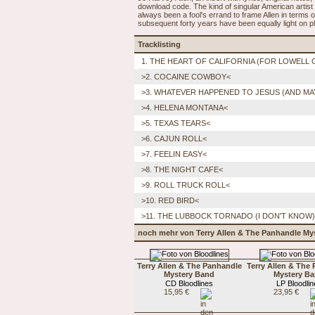
download code. The kind of singular American artist
always been a fool's errand to frame Allen in terms 
subsequent forty years have been equally light on p
Tracklisting
1. THE HEART OF CALIFORNIA (FOR LOWELL
>2. COCAINE COWBOY<
>3. WHATEVER HAPPENED TO JESUS (AND MA
>4. HELENA MONTANA<
>5. TEXAS TEARS<
>6. CAJUN ROLL<
>7. FEELIN EASY<
>8. THE NIGHT CAFE<
>9. ROLL TRUCK ROLL<
>10. RED BIRD<
>11. THE LUBBOCK TORNADO (I DON'T KNOW)
noch mehr von Terry Allen & The Panhandle My
Terry Allen & The Panhandle
Terry Allen & The
Mystery Band
Mystery B
CD Bloodlines
LP Bloodlin
15,95 €
23,95 €