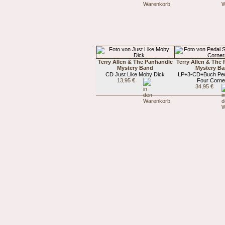
Terry Allen & The Panhandle
Terry Allen & The
Mystery Band
Mystery B
CD Just Like Moby Dick
LP+3-CD+Buch Peda
13,95 €
Four Corne
34,95 €