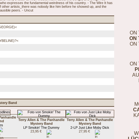
 who expresses the fundamental weirdness of his country. - The Wire It has
of other artists_there was nobody like him before he showed up, and the
lausible peers. - Uncut
 GEORGE)<
ON 
ON 
YBELINE)?<
ON 
ON 
P
AU
stery Band
M
C
K
 Panhandle
Terry Allen & The Panhandle
Terry Allen & The Panhandle
and
Mystery Band
Mystery Band
es
LP Smokin' The Dummy
2-LP Just Like Moby Dick
23,95 €
27,95 €
W
LÜC