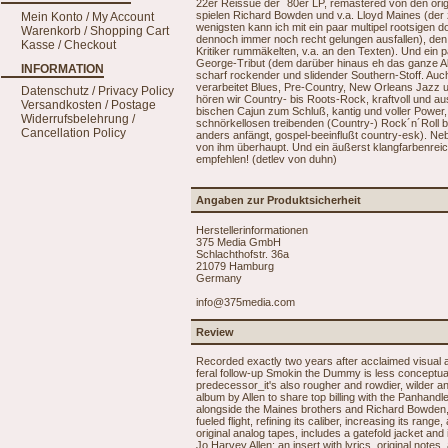
22er Reissue der ´80er LP, remastered von den origi
spielen Richard Bowden und v.a. Lloyd Maines (der z
Mein Konto / My Account
wenigsten kann ich mit ein paar multipel rootsigen do
Warenkorb / Shopping Cart
dennoch immer noch recht gelungen ausfallen), den
Kasse / Checkout
Kritiker rummäkelten, v.a. an den Texten). Und ein p
George-Tribut (dem darüber hinaus eh das ganze Album
INFORMATION
scharf rockender und slidender Southern-Stoff. Auch d
verarbeitet Blues, Pre-Country, New Orleans Jazz 
Datenschutz / Privacy Policy
hören wir Country- bis Roots-Rock, kraftvoll und au
Versandkosten / Postage
bischen Cajun zum Schluß, kantig und voller Power,
Widerrufsbelehrung /
schnörkellosen treibenden (Country-) Rock´n´Roll b
Cancellation Policy
anders anfängt, gospel-beeinflußt country-esk). Neb
von ihm überhaupt. Und ein äußerst klangfarbenrei
empfehlen! (detlev von duhn)
Angaben zur Produktsicherheit
Herstellerinformationen
375 Media GmbH
Schlachthofstr. 36a
21079 Hamburg
Germany
info@375media.com
Review
Recorded exactly two years after acclaimed visual a
feral follow-up Smokin the Dummy is less conceptually
predecessor_it's also rougher and rowdier, wilder an
album by Allen to share top billing with the Panhandl
alongside the Maines brothers and Richard Bowden,
fueled flight, refining its caliber, increasing its ran
original analog tapes, includes a gatefold jacket and
Jo Harvey Allen; an insert with lyrics, original note