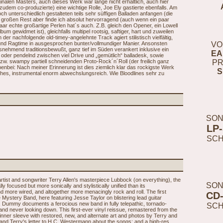
nalen Masters, auch dieses Werk war lange nicht erhältlich, auch hier
udem co-produzierte) eine wichtige Rolle, Joe Ely gastierte ebenfalls. Am
ch unterschiedlich gestalteten teils sehr süffigen Balladen anfangen (die
 großen Rest aber finde ich absolut hervorragend (auch wenn ein paar
aar echte großartige Perlen hat´s auch. Z.B. gleich den Opener, ein Lowell
 gewidmet ist), gleichfalls multipel rootsig, saftiger, hart und zuweilen
er nachfolgende old-timey-angelehnte Track agiert stilistisch vielfältig,
und Ragtime in ausgesprochen bunter/vollmundiger Manier. Ansonsten
VO
snehmend traditionsbewußt, ganz tief im Süden verankert inklusive ein
EA
 oder pendelnd zwischen viel Drive und „gemütlich“ balladesk, sowie
zw. swampy partiell schneidenden Proto-Rock´n´Roll (der freilich ganz
PR
enbei: Nach meiner Erinnerung ist dies ziemlich klar das rockigste Werk
S
ches, instrumental enorm abwechslungsreich. Wie Bloodlines sehr zu
SON
LP
SC
rtist and songwriter Terry Allen's masterpiece Lubbock (on everything), the
SON
 focused but more sonically and stylistically unified than its
d more wired, and altogether more menacingly rock and roll. The first
CD
e Mystery Band, here featuring Jesse Taylor on blistering lead guitar
 Dummy documents a ferocious new band in fully telepathic, tornado-
SC
ge, and never looking down. This first-ever vinyl reissue, remastered from the
 inner sleeve with restored, new, and alternate art and photos by Terry and
s, and Terry's letter to H.C. Westermann about the songs; and a high-res