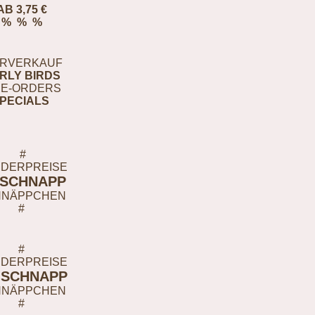
AB 3,75 €
% % %
RVERKAUF
RLY BIRDS
E-ORDERS
PECIALS
#
DERPREISE
-SCHNAPP
HNÄPPCHEN
#
#
DERPREISE
-SCHNAPP
HNÄPPCHEN
#