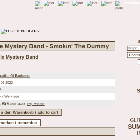
Warenkorb
S
le Mystery Band - Smokin' The Dummy
dle Mystery Band
radise Of Bachelors
.05.2022
D
– 7 Werktage
,95 €
(inkl.
MwSt.
zzgl. Versand
)
GLI
SU