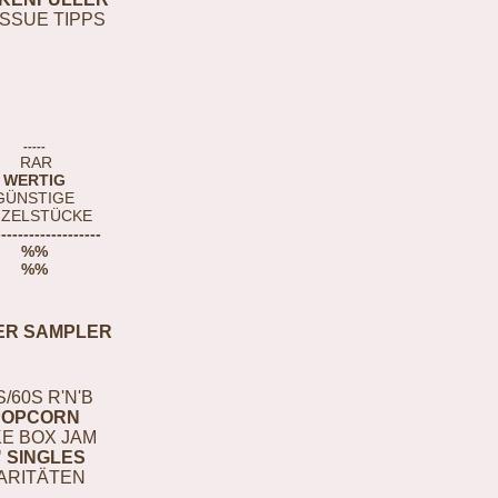
ISSUE TIPPS
-----
RAR
WERTIG
GÜNSTIGE
NZELSTÜCKE
-------------------
%%
%%
ER SAMPLER
S/60S R'N'B
POPCORN
E BOX JAM
" SINGLES
ARITÄTEN