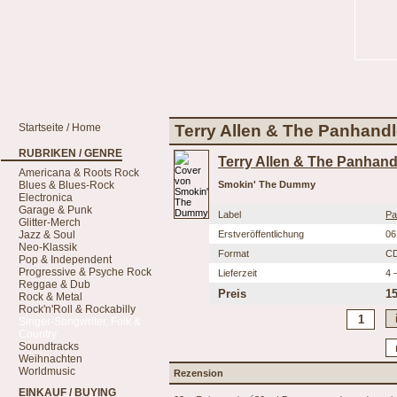
Startseite / Home
Terry Allen & The Panhand
RUBRIKEN / GENRE
Terry Allen & The Panhan
Americana & Roots Rock
Blues & Blues-Rock
Smokin' The Dummy
Electronica
Garage & Punk
Label
Pa
Glitter-Merch
Jazz & Soul
Erstveröffentlichung
06
Neo-Klassik
Format
C
Pop & Independent
Progressive & Psyche Rock
Lieferzeit
4 
Reggae & Dub
Preis
15
Rock & Metal
Rock'n'Roll & Rockabilly
Singer-Songwriter, Folk &
Country
Soundtracks
Weihnachten
Worldmusic
Rezension
EINKAUF / BUYING