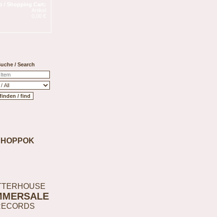
 / Shopping Cart:
Artikel
0,00 €
uche / Search
SHOPPOK
TTERHOUSE
MMERSALE
RECORDS