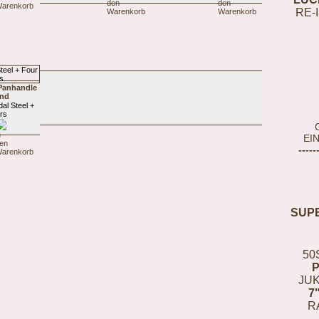
RE-
 Panhandle
and
l Steel +
rs
EI
-----
SUP
50
JUK
7
R