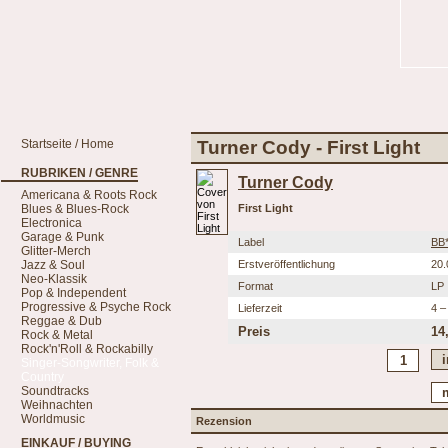
Startseite / Home
Turner Cody - First Light
RUBRIKEN / GENRE
Turner Cody
Americana & Roots Rock
Blues & Blues-Rock
First Light
Electronica
Garage & Punk
Label
BB*
Glitter-Merch
Jazz & Soul
Erstveröffentlichung
20.
Neo-Klassik
Format
LP
Pop & Independent
Progressive & Psyche Rock
Lieferzeit
4 –
Reggae & Dub
Preis
14
Rock & Metal
Rock'n'Roll & Rockabilly
Singer-Songwriter, Folk &
Country
Soundtracks
Weihnachten
Worldmusic
Rezension
EINKAUF / BUYING