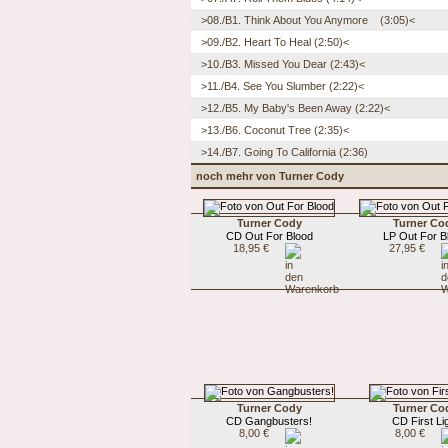
>08./B1. Think About You Anymore (3:05)<
>09./B2. Heart To Heal (2:50)<
>10./B3. Missed You Dear (2:43)<
>11./B4. See You Slumber (2:22)<
>12./B5. My Baby's Been Away (2:22)<
>13./B6. Coconut Tree (2:35)<
>14./B7. Going To California (2:36)
noch mehr von Turner Cody
Turner Cody
Turner Co
CD Out For Blood
LP Out For B
18,95 €
27,95 €
Turner Cody
Turner Co
CD Gangbusters!
CD First Li
8,00 €
8,00 €