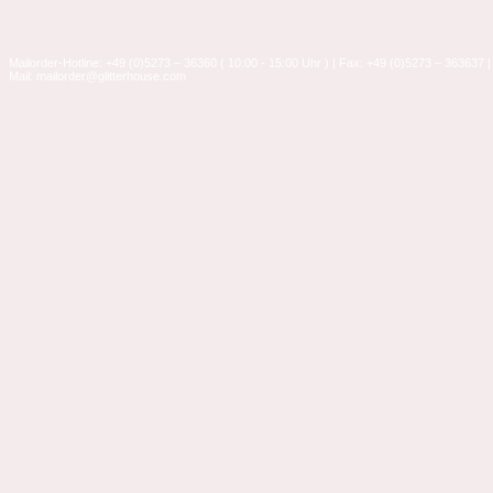
Mailorder-Hotline: +49 (0)5273 – 36360 ( 10:00 - 15:00 Uhr ) | Fax: +49 (0)5273 – 363637 |
Mail: mailorder@glitterhouse.com