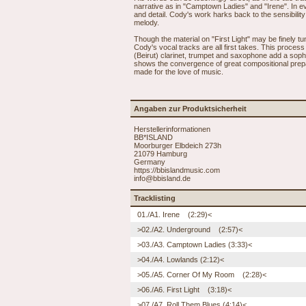
narrative as in "Camptown Ladies" and "Irene". In e
and detail. Cody's work harks back to the sensibilit
melody.
Though the material on "First Light" may be finely t
Cody's vocal tracks are all first takes. This process
(Beirut) clarinet, trumpet and saxophone add a sophis
shows the convergence of great compositional prepara
made for the love of music.
Angaben zur Produktsicherheit
Herstellerinformationen
BB*ISLAND
Moorburger Elbdeich 273h
21079 Hamburg
Germany
https://bbislandmusic.com
info@bbisland.de
Tracklisting
01./A1. Irene (2:29)<
>02./A2. Underground (2:57)<
>03./A3. Camptown Ladies (3:33)<
>04./A4. Lowlands (2:12)<
>05./A5. Corner Of My Room (2:28)<
>06./A6. First Light (3:18)<
>07./A7. Roll Them Blues (4:14)<