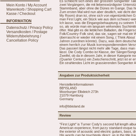
Es schleicht sich eines der grössten Songwriter T
zwei Vorgängern, die mit liebenswürdigster Unterst
Mein Konto / My Account
Stammband, aber ohne die Dünes im Gange. Das hinde
Warenkorb / Shopping Cart
Zum ersten Mal wird nun aber deutlich, wie dicht 
Kasse / Checkout
My Room) dran ist, ohne sich von eigentümlichen G
man First Light, ein Stück wie aus dem schwarz-wei
INFORMATION
Ich lasse, was die Eingangsbehauptung zu seinem Tal
so, als würde man ein langsam wirkendes Suchtmitt
Datenschutz / Privacy Policy
öfter. Mal gibt es die lieblichen Balladen, die Finge
Versandkosten / Postage
Folk/Country-Folk sind, das sie, sagen wir mal ein
Widerrufsbelehrung /
überrascht er wieder mit einem Song, ( Think About
Cancellation Policy
Jahren zuordnen könnte). Dazu, was dem deutschen ab
einem herrlich zur Musik korrespondierendem Vers
Das passiert längst nicht mehr alle Tage, dass man
lässt. Die Cody Combo ist Klasse, der Sänger/Songwr
Zweifel, ob da in diesem Jahr, in dieser Kategori
(Quarter Century) ein Zwischenschritt, jetzt ist er er
Ein strahlendes Licht im grassierenden Songwriter A
Angaben zur Produktsicherheit
Herstellerinformationen
BB*ISLAND
Moorburger Elbdeich 273h
21079 Hamburg
Germany
info@bbisland.de
Review
"First Light" is Turner Cody's second full length albu
American experience, from jazzy standard-esque tun
the exterior of acoustic and electric guitars, bass, dr
His words can be touchingly direct, as in the title t