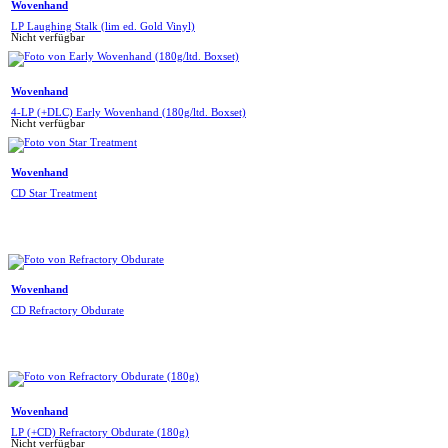
Wovenhand
LP Laughing Stalk (lim ed. Gold Vinyl)
Nicht verfügbar
Wovenhand
4-LP (+DLC) Early Wovenhand (180g/ltd. Boxset)
Nicht verfügbar
Wovenhand
CD Star Treatment
Wovenhand
CD Refractory Obdurate
Wovenhand
LP (+CD) Refractory Obdurate (180g)
Nicht verfügbar