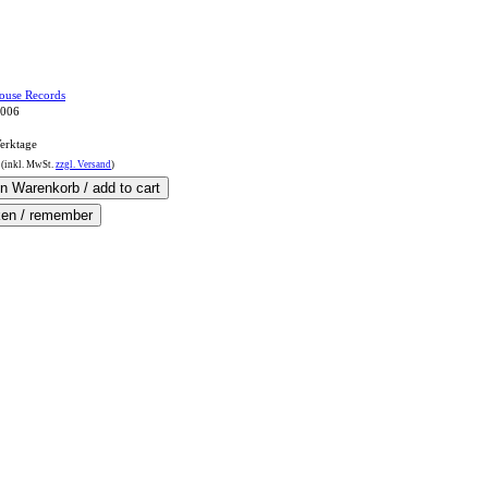
house Records
2006
erktage
(inkl.
MwSt.
zzgl. Versand
)