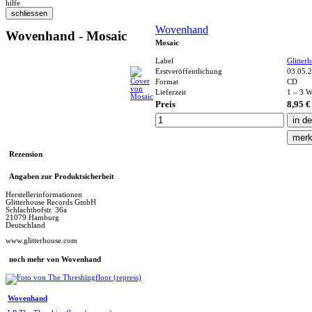
hilfe
Wovenhand
Wovenhand - Mosaic
Mosaic
Label
Glitter
Erstveröffentlichung
03.05.
Format
CD
Lieferzeit
1 – 3 W
Preis
8,95 €
Rezension
Angaben zur Produktsicherheit
Herstellerinformationen
Glitterhouse Records GmbH
Schlachthofstr. 36a
21079 Hamburg
Deutschland
www.glitterhouse.com
noch mehr von Wovenhand
Wovenhand