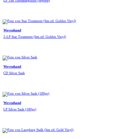
LP The Threshingfloor (repress)
Wovenhand
2-LP Star Treatment (lim.ed. Golden Vinyl)
Wovenhand
CD Silver Sash
Wovenhand
LP Silver Sash (180gr)