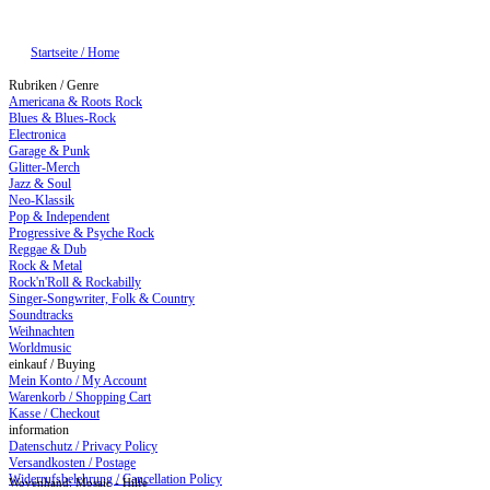
Startseite / Home
Rubriken / Genre
Americana & Roots Rock
Blues & Blues-Rock
Electronica
Garage & Punk
Glitter-Merch
Jazz & Soul
Neo-Klassik
Pop & Independent
Progressive & Psyche Rock
Reggae & Dub
Rock & Metal
Rock'n'Roll & Rockabilly
Singer-Songwriter, Folk & Country
Soundtracks
Weihnachten
Worldmusic
einkauf / Buying
Mein Konto / My Account
Warenkorb / Shopping Cart
Kasse / Checkout
information
Datenschutz / Privacy Policy
Versandkosten / Postage
Widerrufsbelehrung / Cancellation Policy
Wovenhand: Mosaic - Hilfe