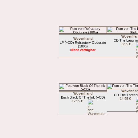
Wovenha
Wovenhand
CD The Laughin
LP (+CD) Refractory Obdurate
8,95 €
(180g)
Nicht verfügbar
Wovenha
Wovenhand
CD The Threshi
Buch Black Of The Ink (+CD)
14,95 €
12,95 €