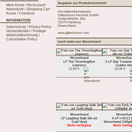
Angaben zur Produktsicherheit
Mein Konto / My Account
Warenkorb / Shopping Cart
Herstellerinformationen
Kasse / Checkout
Glitterhouse Records GmbH
Schlachthofstr. 36a
INFORMATION
21079 Hamburg
Deutschland
Datenschutz / Privacy Policy
Versandkosten / Postage
www.glitterhouse.com
Widerrufsbelehrung /
Cancellation Policy
noch mehr von Wovenhand
Wovenhand
Wovenha
LP The Threshingfloor
2-LP Star Treatmen
(repress)
Golden Viny
22,95 €
28,95 €
Wovenhand
Wovenha
LP Laughing Stalk (lim ed.
4-LP (+DLC) 
Gold Vinyl)
Wovenhand (180g/lt
Nicht verfügbar
Nicht verfü