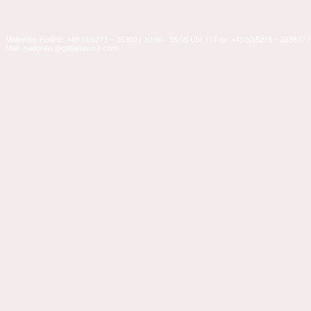
Mailorder-Hotline: +49 (0)5273 – 36360 ( 10:00 - 15:00 Uhr ) | Fax: +49 (0)5273 – 363637 |
Mail: mailorder@glitterhouse.com