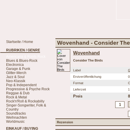
Startseite / Home
Wovenhand - Consider The
RUBRIKEN / GENRE
Wovenhand
Americana & Roots Rock
Blues & Blues-Rock
Consider The Birds
Electronica
Garage & Punk
Label
G
Glitter-Merch
Jazz & Soul
Erstveröffentlichung
0
Neo-Klassik
Format
Pop & Independent
Progressive & Psyche Rock
Lieferzeit
1
Reggae & Dub
Preis
8
Rock & Metal
Rock'n'Roll & Rockabilly
Singer-Songwriter, Folk &
Country
Soundtracks
Weihnachten
Worldmusic
Rezension
EINKAUF / BUYING