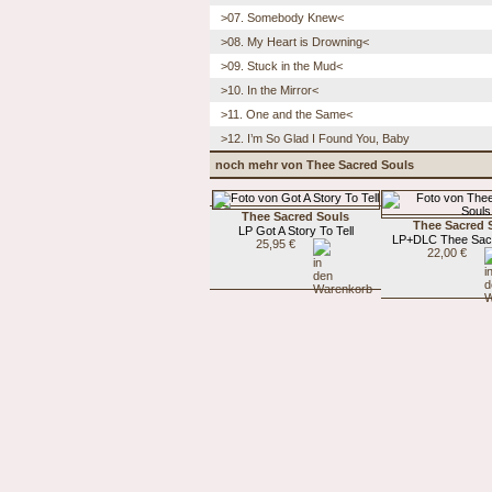
>07. Somebody Knew<
>08. My Heart is Drowning<
>09. Stuck in the Mud<
>10. In the Mirror<
>11. One and the Same<
>12. I’m So Glad I Found You, Baby
noch mehr von Thee Sacred Souls
Thee Sacred Souls
Thee Sacred 
LP Got A Story To Tell
LP+DLC Thee Sac
25,95 €
22,00 €