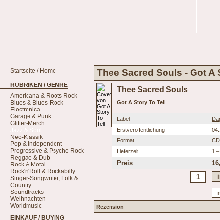
Startseite / Home
Thee Sacred Souls - Got A S
RUBRIKEN / GENRE
Thee Sacred Souls
Americana & Roots Rock
Blues & Blues-Rock
Got A Story To Tell
Electronica
Garage & Punk
Label
Da
Glitter-Merch
Jazz & Soul
Erstveröffentlichung
04.
Neo-Klassik
Format
CD
Pop & Independent
Progressive & Psyche Rock
Lieferzeit
1 –
Reggae & Dub
Preis
16
Rock & Metal
Rock'n'Roll & Rockabilly
Singer-Songwriter, Folk &
Country
Soundtracks
Weihnachten
Worldmusic
Rezension
EINKAUF / BUYING