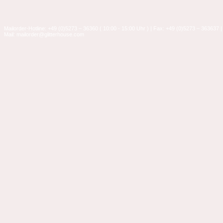
Mailorder-Hotline: +49 (0)5273 – 36360 ( 10:00 - 15:00 Uhr ) | Fax: +49 (0)5273 – 363637 |
Mail: mailorder@glitterhouse.com