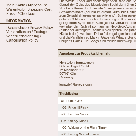
Die zweite LP der aufsehenerregenden Band aus Sa
überall der Geist des klassischen Sould der frühen 7
Mein Konto / My Account
Stücke brillieren durch feinste Arrangements, wozu
Warenkorb / Shopping Cart
Streichereinsatz (der nur im ersten Drittel zur Gelt
Kasse / Checkout
zum Beispiel differenziert punktierend). Später agie
geben 2,3 Mal aber auch sehr wirkungsvoll zusätzli
INFORMATION
gelegentlich Synth oder Piano (einmal Vibrafon) oder
weit über dem Schnitt so mancher Neo-Soul-Acts un
Datenschutz / Privacy Policy
(einfacher arrangiert), schnellen eleganten und (man
Versandkosten / Postage
Hälfte ballen), wie beim Debut fallen gelegentlich u
Widerrufsbelehrung /
und da Parallelen zu Marvin Gaye (ab What´s Goin
Cancellation Policy
übrigens Fans). Die Songs sind freilich durchweg O
Angaben zur Produktsicherheit
Herstellerinformationen
Believe Digital GmbH
Im Mediapark 6B
50707 Köln
Germany
legal.de@believe.com
Tracklisting
01. Lucid Girl<
>02. Price I’ll Pay <
>03. Live for You <
>04. On My Mind<
>05. Waiting on the Right Time<
>06. Losing Side of Love<