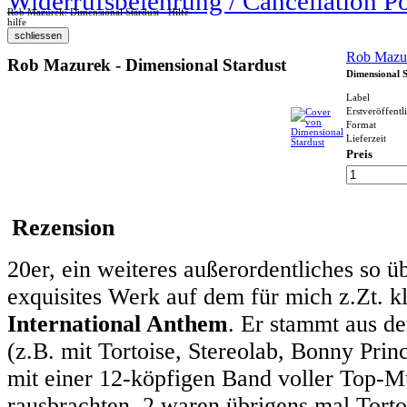
Widerrufsbelehrung / Cancellation P
Rob Mazurek: Dimensional Stardust - Hilfe
hilfe
Rob Mazu
Rob Mazurek - Dimensional Stardust
Dimensional S
Label
Erstveröffent
Format
Lieferzeit
Preis
Rezension
20er, ein weiteres außerordentliches so ü
exquisites Werk auf dem für mich z.Zt. kl
International Anthem
. Er stammt aus d
(z.B. mit Tortoise, Stereolab, Bonny Prin
mit einer 12-köpfigen Band voller Top-Mu
rausbrachten, 2 waren übrigens mal Torto