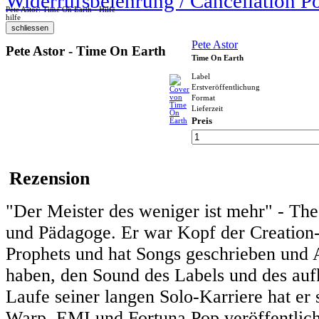
Widerrufsbelehrung / Cancellation P
Pete Astor: Time On Earth - Hilfe
hilfe
Pete Astor
Pete Astor - Time On Earth
Time On Earth
Label
Erstveröffentlichung
Format
Lieferzeit
Preis
Rezension
"Der Meister des weniger ist mehr" - The 
und Pädagoge. Er war Kopf der Creation
Prophets und hat Songs geschrieben und A
haben, den Sound des Labels und des au
Laufe seiner langen Solo-Karriere hat er
Warp, EMI und Fortuna Pop veröffentlicht