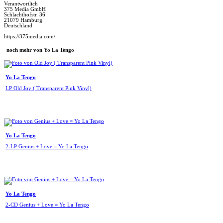
Verantwortlich
375 Media GmbH
Schlachthofstr. 36
21079 Hamburg
Deutschland
https://375media.com/
noch mehr von Yo La Tengo
Yo La Tengo
LP Old Joy ( Transparent Pink Vinyl)
Yo La Tengo
2-LP Genius + Love = Yo La Tengo
Yo La Tengo
2-CD Genius + Love = Yo La Tengo