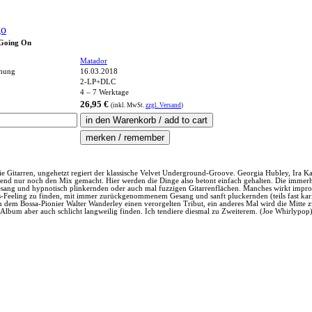
go
 Going On
Matador
chung
16.03.2018
2-LP+DLC
4 – 7 Werktage
26,95 €
(inkl.
MwSt.
zzgl. Versand
)
ern die Gitarren, ungehetzt regiert der klassische Velvet Underground-Groove. Georgia Hubley, 
end nur noch den Mix gemacht. Hier werden die Dinge also betont einfach gehalten. Die immerhi
ang und hypnotisch plinkernden oder auch mal fuzzigen Gitarrenflächen. Manches wirkt improvisi
s-Feeling zu finden, mit immer zurückgenommenem Gesang und sanft pluckernden (teils fast kar
 dem Bossa-Pionier Walter Wanderley einen verorgelten Tribut, ein anderes Mal wird die Mitte zw
 Album aber auch schlicht langweilig finden. Ich tendiere diesmal zu Zweiterem. (Joe Whirlypop