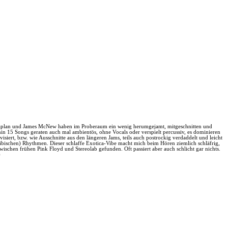
Ira Kaplan und James McNew haben im Proberaum ein wenig herumgejamt, mitgeschnitten und
n 15 Songs geraten auch mal ambientös, ohne Vocals oder verspielt percussiv, es dominieren
ert, bzw. wie Ausschnitte aus den längeren Jams, teils auch postrockig verdaddelt und leicht
ibischen) Rhythmen. Dieser schlaffe Exotica-Vibe macht mich beim Hören ziemlich schläfrig,
ischen frühen Pink Floyd und Stereolab gefunden. Oft passiert aber auch schlicht gar nichts.
)