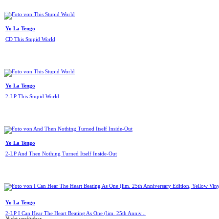
Yo La Tengo
CD This Stupid World
Yo La Tengo
2-LP This Stupid World
Yo La Tengo
2-LP And Then Nothing Turned Itself Inside-Out
Yo La Tengo
2-LP I Can Hear The Heart Beating As One (lim. 25th Anniv...
Nicht verfügbar