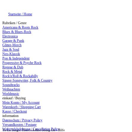
Startseite / Home
Rubriken / Genre
Americana & Roots Rock
Blues & Blues-Rock
Electronica
Garage & Punk
Glitter-Merch
Jazz & Soul
Neo-Klassik
Pop & Independent
Progressive & Psyche Rock
Reggae & Dub
Rock & Metal
Rock'n'Roll & Rockabilly
Singer-Songwriter, Folk & Country
Soundtracks
Weihnachten
Worldmusic
einkauf / Buying
Mein Konto / My Account
Warenkorb / Shopping Cart
Kasse / Checkout
information
Datenschutz / Privacy Policy
Versandkosten / Postage
Widerrufsbelehrung / Cancellation Policy
Yo La Tengo: There's A Riot Going On - Hilfe