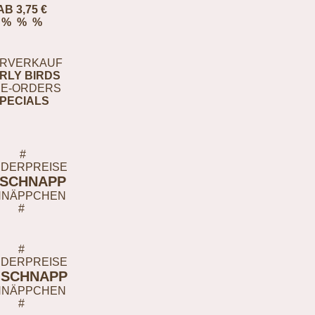
AB 3,75 €
% % %
RVERKAUF
RLY BIRDS
E-ORDERS
PECIALS
#
DERPREISE
-SCHNAPP
HNÄPPCHEN
#
#
DERPREISE
-SCHNAPP
HNÄPPCHEN
#