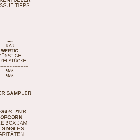
ISSUE TIPPS
-----
RAR
WERTIG
GÜNSTIGE
NZELSTÜCKE
-------------------
%%
%%
ER SAMPLER
S/60S R'N'B
POPCORN
E BOX JAM
" SINGLES
ARITÄTEN