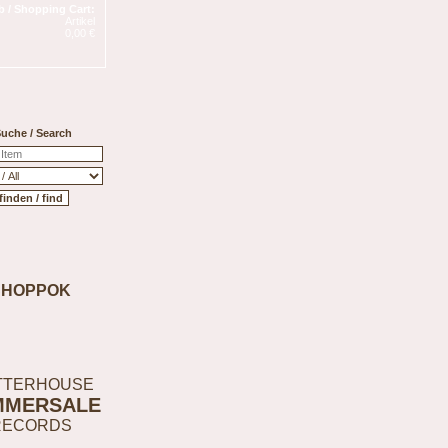
 / Shopping Cart:
Artikel
0,00 €
uche / Search
SHOPPOK
TTERHOUSE
MMERSALE
RECORDS