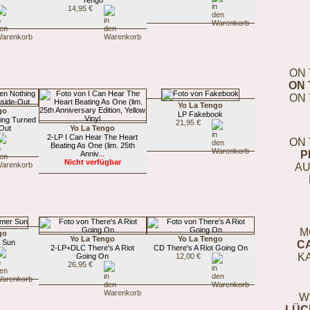
14,95 €
ON 
ON 
ON 
Yo La Tengo
go
LP Fakebook
ing Turned
21,95 €
-Out
Yo La Tengo
2-LP I Can Hear The Heart
ON 
Beating As One (lim. 25th
P
Anniv...
Nicht verfügbar
AU
M
go
Yo La Tengo
Yo La Tengo
 Sun
C
2-LP+DLC There's A Riot
CD There's A Riot Going On
K
Going On
12,00 €
26,95 €
W
LÜC