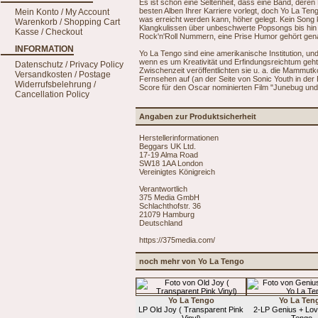
Es ist schon eine Seltenheit, dass eine Band, der
besten Alben Ihrer Karriere vorlegt, doch Yo La Ten
Mein Konto / My Account
was erreicht werden kann, höher gelegt. Kein Song k
Warenkorb / Shopping Cart
Klangkulissen über unbeschwerte Popsongs bis hin 
Kasse / Checkout
Rock'n'Roll Nummern, eine Prise Humor gehört gen
INFORMATION
Yo La Tengo sind eine amerikanische Institution, un
wenn es um Kreativität und Erfindungsreichtum geht. 
Datenschutz / Privacy Policy
Zwischenzeit veröffentlichten sie u. a. die Mammutko
Versandkosten / Postage
Fernsehen auf (an der Seite von Sonic Youth in der 
Widerrufsbelehrung /
Score für den Oscar nominierten Film "Junebug und
Cancellation Policy
Angaben zur Produktsicherheit
Herstellerinformationen
Beggars UK Ltd.
17-19 Alma Road
SW18 1AA London
Vereinigtes Königreich
Verantwortlich
375 Media GmbH
Schlachthofstr. 36
21079 Hamburg
Deutschland
https://375media.com/
noch mehr von Yo La Tengo
Yo La Tengo
Yo La Ten
LP Old Joy ( Transparent Pink
2-LP Genius + Lov
Vinyl)
Tengo