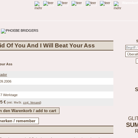
Warenkorb
S
id Of You And I Will Beat Your Ass
Your Ass
tador
09.2006
 7 Werktage
95 €
(inkl.
MwSt.
zzgl. Versand
)
GLI
SU