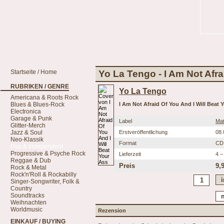
Startseite / Home
Yo La Tengo - I Am Not Afra
RUBRIKEN / GENRE
Yo La Tengo
Americana & Roots Rock
Blues & Blues-Rock
I Am Not Afraid Of You And I Will Beat 
Electronica
Garage & Punk
Label
Ma
Glitter-Merch
Jazz & Soul
Erstveröffentlichung
08.
Neo-Klassik
Format
CD
Pop & Independent
Progressive & Psyche Rock
Lieferzeit
4 –
Reggae & Dub
Preis
9,
Rock & Metal
Rock'n'Roll & Rockabilly
Singer-Songwriter, Folk &
Country
Soundtracks
Weihnachten
Worldmusic
Rezension
EINKAUF / BUYING