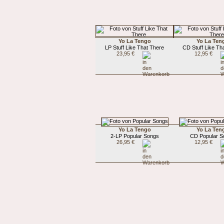
Yo La Tengo
Yo La Ten
LP Stuff Like That There
CD Stuff Like Th
23,95 €
12,95 €
Yo La Tengo
Yo La Ten
2-LP Popular Songs
CD Popular S
26,95 €
12,95 €