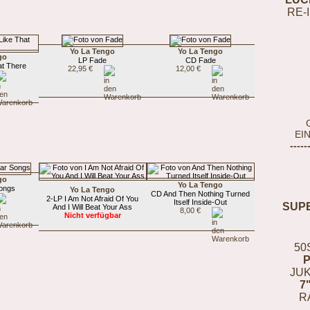
RE-
Yo La Tengo
Yo La Tengo
go
LP Fade
CD Fade
at There
22,95 €
12,00 €
EI
-----
go
Yo La Tengo
ongs
Yo La Tengo
CD And Then Nothing Turned
2-LP I Am Not Afraid Of You
Itself Inside-Out
SUP
And I Will Beat Your Ass
8,00 €
Nicht verfügbar
50
JUK
7
R