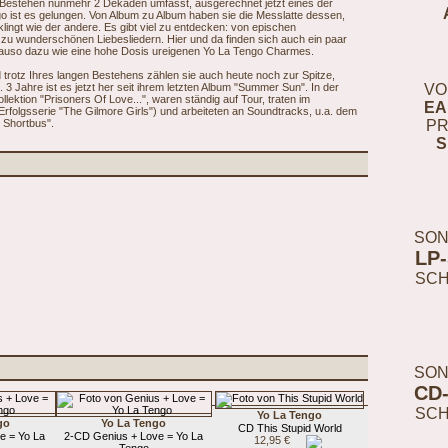
en Bestehen nunmehr 2 Dekaden umfasst, ausgerechnet jetzt eines der
go ist es gelungen. Von Album zu Album haben sie die Messlatte dessen,
lingt wie der andere. Es gibt viel zu entdecken: von epischen
zu wunderschönen Liebesliedern. Hier und da finden sich auch ein paar
auso dazu wie eine hohe Dosis ureigenen Yo La Tengo Charmes.
d trotz Ihres langen Bestehens zählen sie auch heute noch zur Spitze,
3 Jahre ist es jetzt her seit ihrem letzten Album "Summer Sun". In der
VO
llektion "Prisoners Of Love...", waren ständig auf Tour, traten im
EA
Erfolgsserie "The Gilmore Girls") und arbeiteten an Soundtracks, u.a. dem
 Shortbus".
PR
S
SON
LP
SC
SON
CD
SC
Yo La Tengo
go
Yo La Tengo
CD This Stupid World
e = Yo La
2-CD Genius + Love = Yo La
12,95 €
Tengo