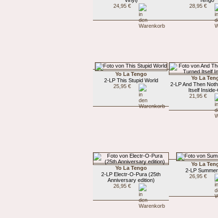
24,95 €
28,95 €
Yo La Tengo
Yo La Ten
2-LP This Stupid World
2-LP And Then Noth
25,95 €
Itself Inside
21,95 €
Yo La Ten
Yo La Tengo
2-LP Summer
2-LP Electr-O-Pura (25th
26,95 €
Anniversary edition)
26,95 €