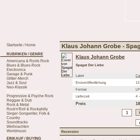
Startseite / Home
Klaus Johann Grobe - Spag
RUBRIKEN / GENRE
Klaus Johann Grobe
Americana & Roots Rock
Blues & Blues-Rock
Spagat Der Liebe
Electronica
Garage & Punk
Label
Ca
Glitter-Merch
Jazz & Soul
Erstveröffentlichung
13
Neo-Klassik
Format
LP
Pop & Independent
Progressive & Psyche Rock
Lieferzeit
4 
Reggae & Dub
Preis
18
Rock & Metal
Rock'n'Roll & Rockabilly
Singer-Songwriter, Folk &
Country
Soundtracks
Weihnachten
Worldmusic
Rezension
EINKAUF / BUYING