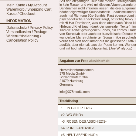
Seit der letztjährigen Tour eine meiner Lieblingsban
in kein Raster und wird mit diesem Album garantie
Mein Konto / My Account
Bandnamen nicht irritieren lassen, die drei aufgeräu
Warenkorb / Shopping Cart
höchst eigenwilliger Soundästhetik. Leadinstrument 
Kasse / Checkout
auch mal Richtung 80s-Synthie. Fast ebenso dominan
psychedelische Knackigkeit sorgt, oft richtig funky
INFORMATION
mit Hi-Hat-Dominanz, was dann eben nach Disco kli
Hildegard Knef (auch dank der surrealen Texte!), 
Datenschutz / Privacy Policy
sind die selbst gesungenen Echos, ein echtes Tra
Versandkosten / Postage
von Stereolab oder auch der französische Deluxe-A
Widerrufsbelehrung /
wunderbar klar strukturierten Songs milde psychedel
Cancellation Policy
verlassen sich aber immer auf die gelassene Statik
ausfällt, aber niemals aus der Puste kommt. Wunder
und mit höchstem Suchtpotential. (Joe Whirlypop)
Angaben zur Produktsicherheit
Herstellerinformationen
375 Media GmbH
Schlachthofstr. 36a
21079 Hamburg
Germany
info@375media.com
Tracklisting
1. EIN GUTER TAG<
>2. WO SIND<
>3. ROSEN DES ABSCHIEDS<
>4. PURE FANTASIE<
>5. HEUT ABEND NUR<