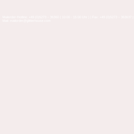
Mailorder-Hotline: +49 (0)5273 – 36360 ( 10:00 - 15:00 Uhr ) | Fax: +49 (0)5273 – 363637 |
Mail: mailorder@glitterhouse.com