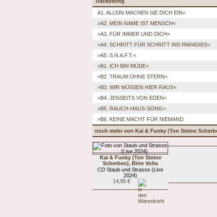
Tracklisting
A1. ALLEIN MACHEN SIE DICH EIN<
>A2. MEIN NAME IST MENSCH<
>A3. FÜR IMMER UND DICH<
>A4. SCHRITT FÜR SCHRITT INS PARADIES<
>A5. S.N.A.F.T.<
>B1. ICH BIN MÜDE<
>B2. TRAUM OHNE STERN<
>B3. WIR MÜSSEN HIER RAUS<
>B4. JENSEITS VON EDEN<
>B5. RAUCH-HAUS-SONG<
>B6. KEINE MACHT FÜR NIEMAND
noch mehr von Kai & Funky (Ton Steine Scherben
Kai & Funky (Ton Steine
Scherben), Birte Volta
CD Staub und Strasse (Live
2024)
14,95 €