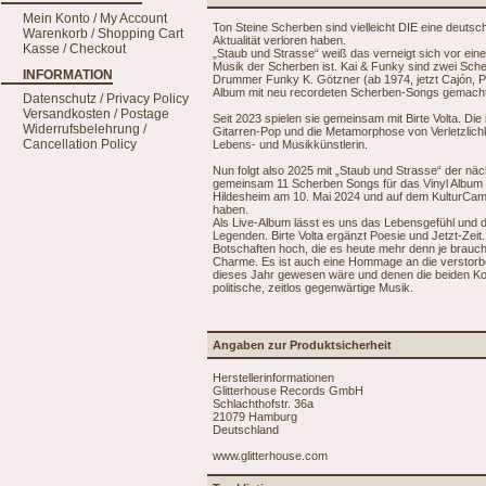
Mein Konto / My Account
Ton Steine Scherben sind vielleicht DIE eine deu
Warenkorb / Shopping Cart
Aktualität verloren haben.
Kasse / Checkout
„Staub und Strasse“ weiß das verneigt sich vor eine
Musik der Scherben ist. Kai & Funky sind zwei Sch
INFORMATION
Drummer Funky K. Götzner (ab 1974, jetzt Cajón, Pe
Album mit neu recordeten Scherben-Songs gemacht
Datenschutz / Privacy Policy
Versandkosten / Postage
Seit 2023 spielen sie gemeinsam mit Birte Volta. Die
Widerrufsbelehrung /
Gitarren-Pop und die Metamorphose von Verletzlichk
Cancellation Policy
Lebens- und Musikkünstlerin.
Nun folgt also 2025 mit „Staub und Strasse“ der näc
gemeinsam 11 Scherben Songs für das Vinyl Album un
Hildesheim am 10. Mai 2024 und auf dem KulturCa
haben.
Als Live-Album lässt es uns das Lebensgefühl und den 
Legenden. Birte Volta ergänzt Poesie und Jetzt-Zei
Botschaften hoch, die es heute mehr denn je brauch
Charme. Es ist auch eine Hommage an die verstorb
dieses Jahr gewesen wäre und denen die beiden Kon
politische, zeitlos gegenwärtige Musik.
Angaben zur Produktsicherheit
Herstellerinformationen
Glitterhouse Records GmbH
Schlachthofstr. 36a
21079 Hamburg
Deutschland
www.glitterhouse.com