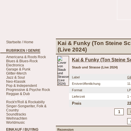
Startseite / Home
Kai & Funky (Ton Steine Sch
(Live 2024)
RUBRIKEN / GENRE
Americana & Roots Rock
Kai & Funky (Ton Steine Sc
Blues & Blues-Rock
Electronica
Staub und Strasse (Live 2024)
Garage & Punk
Glitter-Merch
Jazz & Soul
Label
Gl
Neo-Klassik
Erstveröffentlichung
11
Pop & Independent
Progressive & Psyche Rock
Format
LP
Reggae & Dub
Lieferzeit
1 
Rock & Metal
Rock'n'Roll & Rockabilly
Preis
22
Singer-Songwriter, Folk &
Country
Soundtracks
Weihnachten
Worldmusic
EINKAUF / BUYING
Rezension