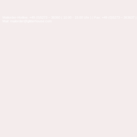
Mailorder-Hotline: +49 (0)5273 – 36360 ( 10:00 - 15:00 Uhr ) | Fax: +49 (0)5273 – 363637 |
Mail: mailorder@glitterhouse.com