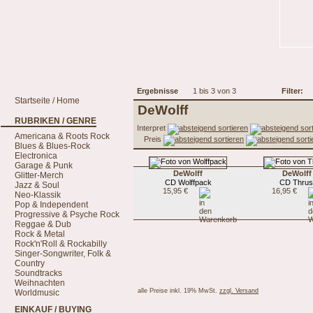
Ergebnisse
1 bis 3 von 3
Filter:
Startseite / Home
DeWolff
RUBRIKEN / GENRE
Interpret
Americana & Roots Rock
Preis
Blues & Blues-Rock
Electronica
Garage & Punk
DeWolff
DeWolff
Glitter-Merch
CD Wolffpack
CD Thrus
Jazz & Soul
15,95 €
16,95 €
Neo-Klassik
Pop & Independent
Progressive & Psyche Rock
Reggae & Dub
Rock & Metal
Rock'n'Roll & Rockabilly
Singer-Songwriter, Folk &
Country
Soundtracks
Weihnachten
alle Preise inkl. 19% MwSt.
zzgl. Versand
Worldmusic
EINKAUF / BUYING