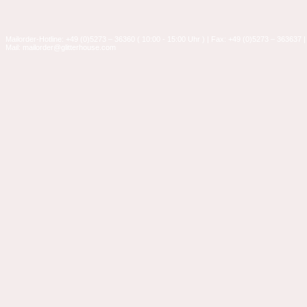
Mailorder-Hotline: +49 (0)5273 – 36360 ( 10:00 - 15:00 Uhr ) | Fax: +49 (0)5273 – 363637 |
Mail: mailorder@glitterhouse.com