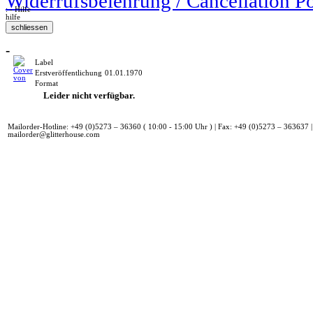
Widerrufsbelehrung / Cancellation P
: - Hilfe
hilfe
-
Label
Erstveröffentlichung
01.01.1970
Format
Leider nicht verfügbar.
Mailorder-Hotline: +49 (0)5273 – 36360 ( 10:00 - 15:00 Uhr ) | Fax: +49 (0)5273 – 363637 |
mailorder@glitterhouse.com