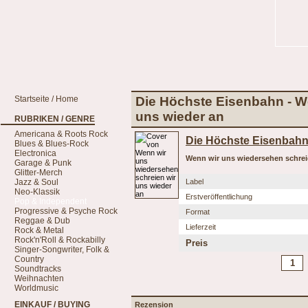
Startseite / Home
Die Höchste Eisenbahn - W
uns wieder an
RUBRIKEN / GENRE
Americana & Roots Rock
Die Höchste Eisenbah
Blues & Blues-Rock
Electronica
Wenn wir uns wiedersehen schrei
Garage & Punk
Glitter-Merch
Jazz & Soul
Label
Neo-Klassik
Erstveröffentlichung
Pop & Independent
Progressive & Psyche Rock
Format
Reggae & Dub
Lieferzeit
Rock & Metal
Rock'n'Roll & Rockabilly
Preis
Singer-Songwriter, Folk &
Country
Soundtracks
Weihnachten
Worldmusic
EINKAUF / BUYING
Rezension