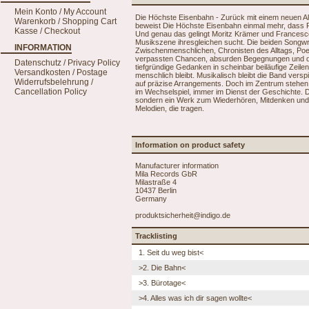
Mein Konto / My Account
Die Höchste Eisenbahn - Zurück mit einem neuen A
Warenkorb / Shopping Cart
beweist Die Höchste Eisenbahn einmal mehr, dass Po
Kasse / Checkout
Und genau das gelingt Moritz Krämer und Francesco 
Musikszene ihresgleichen sucht. Die beiden Songwri
INFORMATION
Zwischenmenschlichen, Chronisten des Alltags, Poet
verpassten Chancen, absurden Begegnungen und der
Datenschutz / Privacy Policy
tiefgründige Gedanken in scheinbar beiläufige Zeil
Versandkosten / Postage
menschlich bleibt. Musikalisch bleibt die Band vers
Widerrufsbelehrung /
auf präzise Arrangements. Doch im Zentrum stehen 
Cancellation Policy
im Wechselspiel, immer im Dienst der Geschichte. D
sondern ein Werk zum Wiederhören, Mitdenken und Mi
Melodien, die tragen.
Information on product safety
Manufacturer information
Mila Records GbR
Milastraße 4
10437 Berlin
Germany
produktsicherheit@indigo.de
Tracklisting
1. Seit du weg bist<
>2. Die Bahn<
>3. Bürotage<
>4. Alles was ich dir sagen wollte<