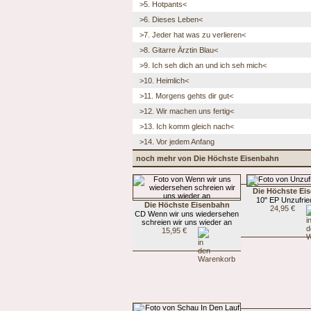
>5. Hotpants<
>6. Dieses Leben<
>7. Jeder hat was zu verlieren<
>8. Gitarre Ärztin Blau<
>9. Ich seh dich an und ich seh mich<
>10. Heimlich<
>11. Morgens gehts dir gut<
>12. Wir machen uns fertig<
>13. Ich komm gleich nach<
>14. Vor jedem Anfang
noch mehr von Die Höchste Eisenbahn
Die Höchste Ei
10" EP Unzufri
Die Höchste Eisenbahn
24,95 €
CD Wenn wir uns wiedersehen
schreien wir uns wieder an
15,95 €