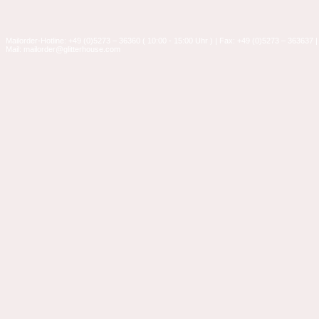
Mailorder-Hotline: +49 (0)5273 – 36360 ( 10:00 - 15:00 Uhr ) | Fax: +49 (0)5273 – 363637 |
Mail: mailorder@glitterhouse.com