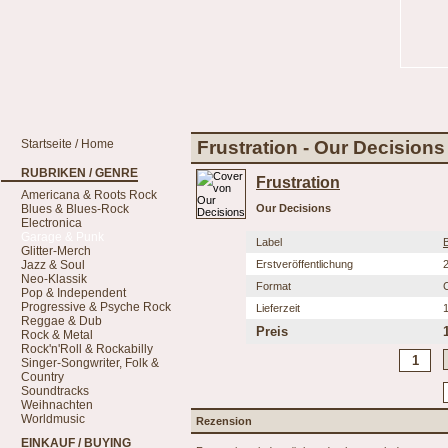
Startseite / Home
Frustration - Our Decisions
RUBRIKEN / GENRE
Frustration
Americana & Roots Rock
Blues & Blues-Rock
Our Decisions
Electronica
Garage & Punk
Label
Glitter-Merch
Jazz & Soul
Erstveröffentlichung
Neo-Klassik
Format
Pop & Independent
Progressive & Psyche Rock
Lieferzeit
Reggae & Dub
Preis
Rock & Metal
Rock'n'Roll & Rockabilly
Singer-Songwriter, Folk &
Country
Soundtracks
Weihnachten
Worldmusic
Rezension
EINKAUF / BUYING