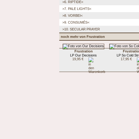
>6. RIPTIDE<
>7. PALE LIGHTS<
>8. VORBEI<
>9. CONSUMÉS<
>10. SECULAR PRAYER
noch mehr von Frustration
Frustration
Frustrati
LP Our Decisions
LP So Cold St
19,95 €
17,95 €