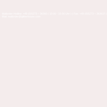
Mailorder-Hotline: +49 (0)5273 – 36360 ( 10:00 - 15:00 Uhr ) | Fax: +49 (0)5273 – 363637 |
Mail: mailorder@glitterhouse.com