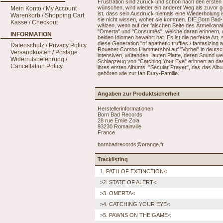
Frustration sind zurück und schon nach den ersten 
wünschen, wird wieder ein anderer Weg als zuvor g
Mein Konto / My Account
ist, dass sein Ausdruck niemals eine Wiederholung i
Warenkorb / Shopping Cart
sie nicht wissen, woher sie kommen. DIE Born Bad
Kasse / Checkout
wälzen, wenn auf der falschen Seite des Ärmelkanal
"Omerta" und "Consumés", welche daran erinnern, d
INFORMATION
beiden Idiomen bewahrt hat. Es ist die perfekte Art,
diese Generation "of apathetic truffles / fantasizin
Datenschutz / Privacy Policy
Rouener Combo Hammershoi auf "Vorbei" in deutsch
Versandkosten / Postage
intensiven, wütenden, lauten Platte, deren Sound w
Widerrufsbelehrung /
Schlagzeug von "Catching Your Eye" erinnert an da
Cancellation Policy
ihres ersten Albums. "Secular Prayer", das das Albu
gehören wie zur Ian Dury-Familie.
Angaben zur Produktsicherheit
Herstellerinformationen
Born Bad Records
28 rue Emile Zola
93230 Romainville
France
bornbadrecords@orange.fr
Tracklisting
1. PATH OF EXTINCTION<
>2. STATE OF ALERT<
>3. OMERTA<
>4. CATCHING YOUR EYE<
>5. PAWNS ON THE GAME<