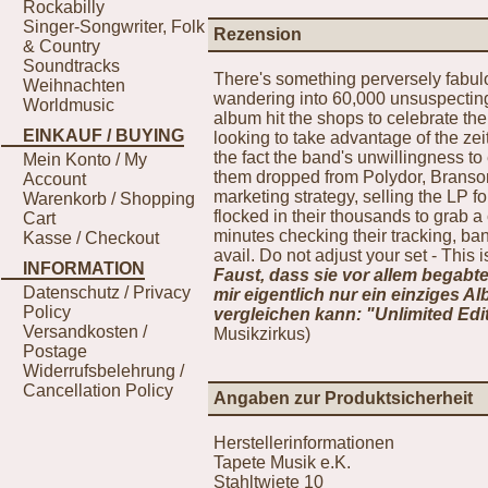
Rockabilly
Singer-Songwriter, Folk
Rezension
& Country
Soundtracks
There's something perversely fabul
Weihnachten
wandering into 60,000 unsuspecting
Worldmusic
album hit the shops to celebrate th
EINKAUF / BUYING
looking to take advantage of the zei
the fact the band's unwillingness 
Mein Konto / My
them dropped from Polydor, Branson
Account
marketing strategy, selling the LP f
Warenkorb / Shopping
flocked in their thousands to grab a
Cart
minutes checking their tracking, ba
Kasse / Checkout
avail. Do not adjust your set - This i
INFORMATION
Faust, dass sie vor allem begabte
Datenschutz / Privacy
mir eigentlich nur ein einziges 
Policy
vergleichen kann: "Unlimited Edi
Versandkosten /
Musikzirkus)
Postage
Widerrufsbelehrung /
Cancellation Policy
Angaben zur Produktsicherheit
Herstellerinformationen
Tapete Musik e.K.
Stahltwiete 10