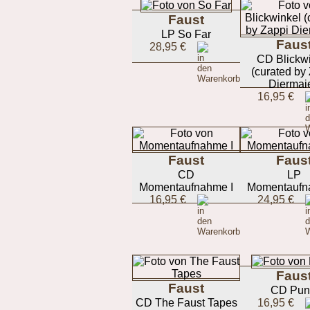
Faust
LP So Far
Faus
28,95 €
CD Blickw
(curated by
Diermaie
16,95 €
Faust
Faus
CD
LP
Momentaufnahme I
Momentaufn
16,95 €
24,95 €
Faus
Faust
CD Pun
CD The Faust Tapes
16,95 €