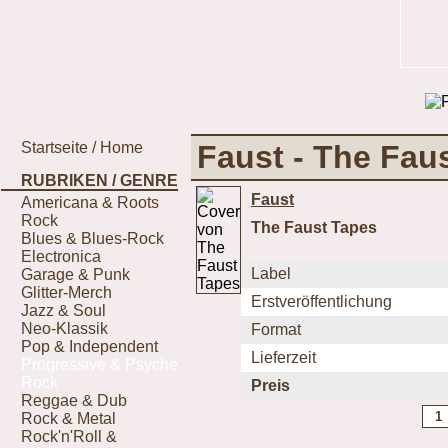
Startseite / Home
Faust - The Fau
RUBRIKEN / GENRE
Faust
Americana & Roots
Rock
The Faust Tapes
Blues & Blues-Rock
Electronica
Label
Garage & Punk
Glitter-Merch
Erstveröffentlichung
Jazz & Soul
Neo-Klassik
Format
Pop & Independent
Lieferzeit
Progressive & Psyche
Rock
Preis
Reggae & Dub
Rock & Metal
Rock'n'Roll &