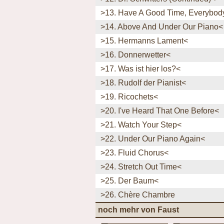
>13. Have A Good Time, Everybod
>14. Above And Under Our Piano<
>15. Hermanns Lament<
>16. Donnerwetter<
>17. Was ist hier los?<
>18. Rudolf der Pianist<
>19. Ricochets<
>20. I've Heard That One Before<
>21. Watch Your Step<
>22. Under Our Piano Again<
>23. Fluid Chorus<
>24. Stretch Out Time<
>25. Der Baum<
>26. Chère Chambre
noch mehr von Faust