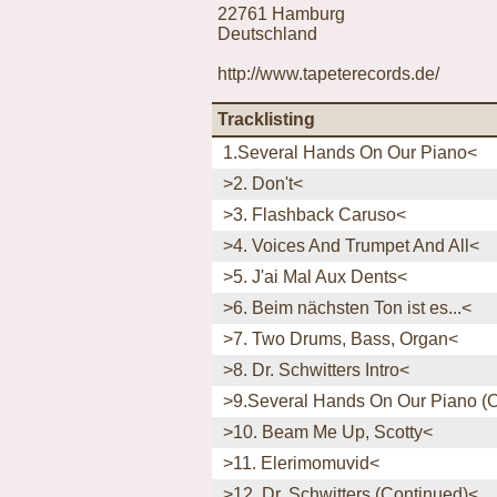
22761 Hamburg
Deutschland
http://www.tapeterecords.de/
Tracklisting
1.Several Hands On Our Piano<
>2. Don't<
>3. Flashback Caruso<
>4. Voices And Trumpet And All<
>5. J'ai Mal Aux Dents<
>6. Beim nächsten Ton ist es...<
>7. Two Drums, Bass, Organ<
>8. Dr. Schwitters Intro<
>9.Several Hands On Our Piano (
>10. Beam Me Up, Scotty<
>11. Elerimomuvid<
>12. Dr. Schwitters (Continued)<