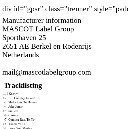
div id="gpsr" class="trenner" style="pad
Manufacturer information
MASCOT Label Group
Sporthaven 25
2651 AE Berkel en Rodenrijs
Netherlands
mail@mascotlabelgroup.com
Tracklisting
1. I Know<
>2. Hill Country Love<
>3. Shake Em On Down<
>4. Juke Joint<
>5. Smile<
>6. Closer<
>7. Coming Real To Ya<
>8. Thank You<
>9. Love You Music<