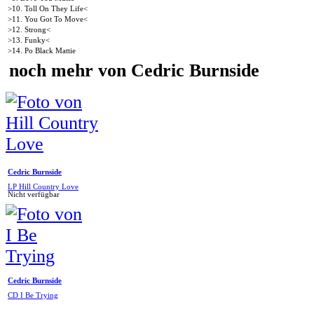
>10. Toll On They Life<
>11. You Got To Move<
>12. Strong<
>13. Funky<
>14. Po Black Mattie
noch mehr von Cedric Burnside
Cedric Burnside
LP Hill Country Love
Nicht verfügbar
Cedric Burnside
CD I Be Trying