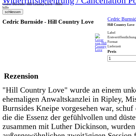
Widerrufsbelehrung / Cancellation P
Cedric Burnside: Hill Country Love - Hilfe
hilfe
Cedric Burnsi
Cedric Burnside - Hill Country Love
Hill Country Love
Label
Erstveröffentlichun
Format
Lieferzeit
Preis
Rezension
"Hill Country Love" wurde an einem unk
ehemaligen Anwaltskanzlei in Ripley, Mis
Burnsides Kneipe vorgesehen war, schuf
die die Essenz der gefühlvollen und düst
zusammen mit Luther Dickinson, wurden 
außergewöhnlichen zweitägigen Session fe