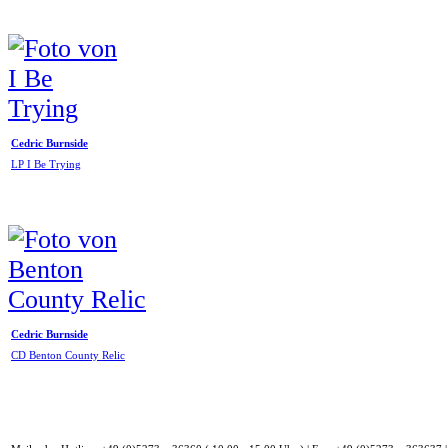
Cedric Burnside
LP I Be Trying
Cedric Burnside
CD Benton County Relic