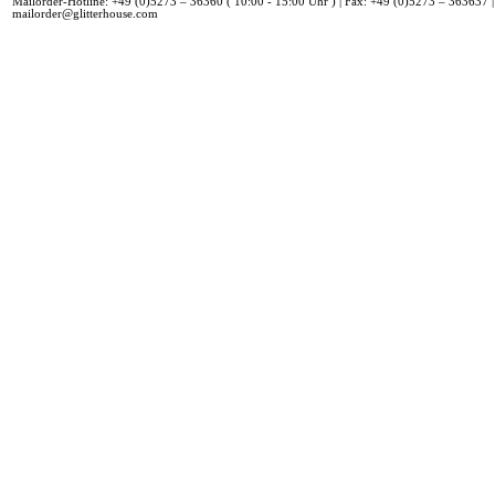
Mailorder-Hotline: +49 (0)5273 – 36360 ( 10:00 - 15:00 Uhr ) | Fax: +49 (0)5273 – 363637 |
mailorder@glitterhouse.com