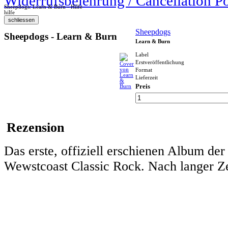
Widerrufsbelehrung / Cancellation P
Sheepdogs: Learn & Burn - Hilfe
hilfe
Sheepdogs
Sheepdogs - Learn & Burn
Learn & Burn
Label
Erstveröffentlichung
Format
Lieferzeit
Preis
Rezension
Das erste, offiziell erschienen Album der
Wewstcoast Classic Rock. Nach langer Zei