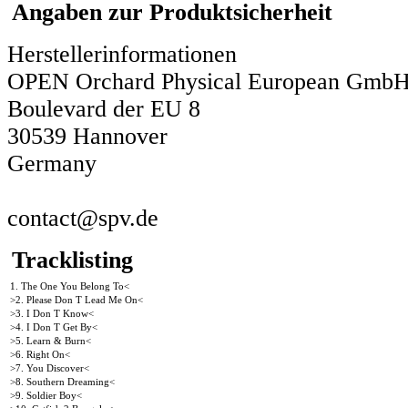
Angaben zur Produktsicherheit
Herstellerinformationen
OPEN Orchard Physical European Gmb
Boulevard der EU 8
30539 Hannover
Germany
contact@spv.de
Tracklisting
1. The One You Belong To<
>2. Please Don T Lead Me On<
>3. I Don T Know<
>4. I Don T Get By<
>5. Learn & Burn<
>6. Right On<
>7. You Discover<
>8. Southern Dreaming<
>9. Soldier Boy<