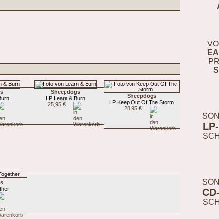
VO
EA
PR
S
gs
Sheepdogs
Sheepdogs
Burn
LP Learn & Burn
LP Keep Out Of The Storm
25,95 €
28,95 €
SON
LP
SC
SON
gs
ther
CD
SC