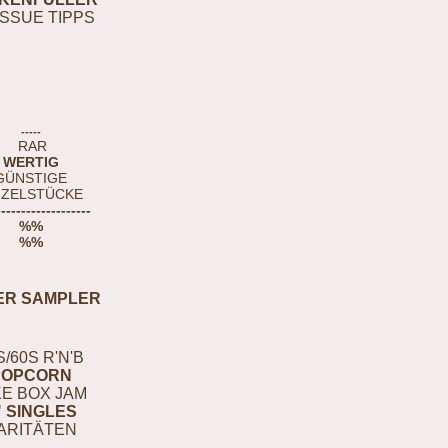
ISSUE TIPPS
-----
RAR
WERTIG
GÜNSTIGE
NZELSTÜCKE
-------------------
%%
%%
ER SAMPLER
S/60S R'N'B
POPCORN
E BOX JAM
" SINGLES
ARITÄTEN