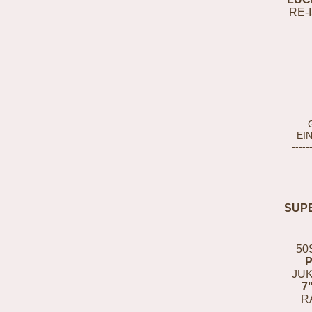
RE-
EI
-----
SUP
50
JUK
7
R