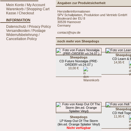
Angaben zur Produktsicherheit
Mein Konto / My Account
Warenkorb / Shopping Cart
Herstellerinformationen
Kasse / Checkout
SPV Schallplatten, Produktion und Vertrieb GmbH
Boulevard der EU 8
INFORMATION
30539 Hannover
Germany
Datenschutz / Privacy Policy
Versandkosten / Postage
contact@spv.de
Widerrufsbelehrung /
Cancellation Policy
noch mehr von Sheepdogs
Sheepdo
Sheepdogs
CD Learn & 
CD Future Nostalgia (PRE-
14,95 €
ORDER! vö:24.07.)
10,00 €
Sheepdo
CD Hell Toge
11,95 €
Sheepdogs
LP Keep Out Of The Storm
(lim.ed. Orange Splatter Vinyl)
Nicht verfügbar