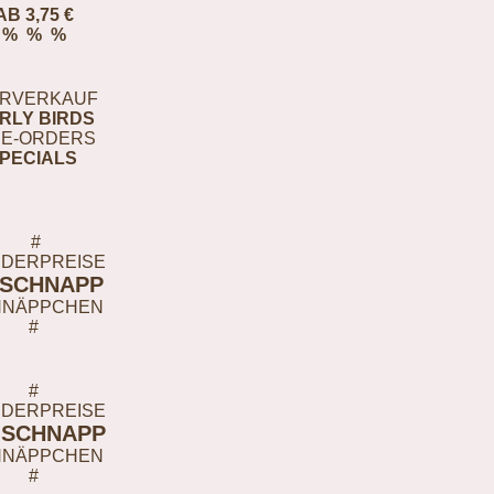
AB 3,75 €
% % %
RVERKAUF
RLY BIRDS
E-ORDERS
PECIALS
#
DERPREISE
-SCHNAPP
HNÄPPCHEN
#
#
DERPREISE
-SCHNAPP
HNÄPPCHEN
#