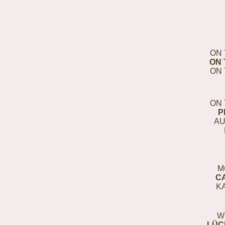
ON 
ON 
ON 
ON 
P
AU
M
C
K
W
LÜC