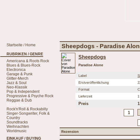
Startseite / Home
Sheepdogs - Paradise Alon
RUBRIKEN / GENRE
Sheepdogs
Americana & Roots Rock
Blues & Blues-Rock
Paradise Alone
Electronica
Garage & Punk
Label
S
Glitter-Merch
Jazz & Soul
Erstveröffentlichung
2
Neo-Klassik
Format
C
Pop & Independent
Progressive & Psyche Rock
Lieferzeit
1
Reggae & Dub
Preis
1
Rock & Metal
Rock'n'Roll & Rockabilly
Singer-Songwriter, Folk &
Country
Soundtracks
Weihnachten
Worldmusic
Rezension
EINKAUF / BUYING