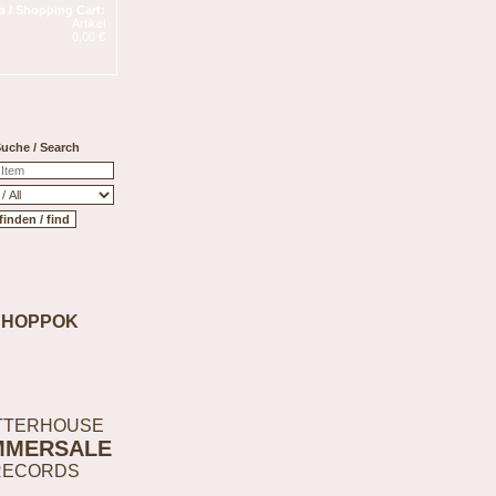
 / Shopping Cart:
Artikel
0,00 €
uche / Search
SHOPPOK
TTERHOUSE
MMERSALE
RECORDS