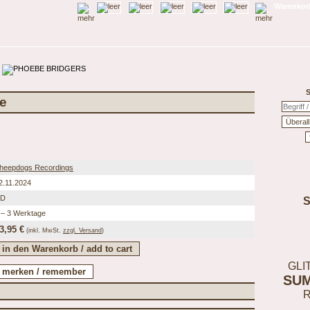
Warenkorb
S
e
heepdogs Recordings
2.11.2024
D
 – 3 Werktage
3,95 €
(inkl.
MwSt.
zzgl. Versand
)
GLI
SU