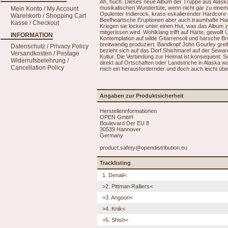
Äh, huch. Dieses neue Album der Truppe aus Alaska z
musikalischen Wundertüte, wenn nicht gar zu einem k
Mein Konto / My Account
Opulenter Indierock, krass eskalierender Hardcore-P
Warenkorb / Shopping Cart
Beefheartsche Eruptionen aber auch traumhafte Ha
Kasse / Checkout
Kriegen sie locker unter einen Hut, was das Album 
mitgerissen wird. Wohlklang trifft auf Härte, gewollt
INFORMATION
Kontemplation auf wilde Gitarrensoli und harsche 
breitwandig produziert. Bandkopf John Gourley grei
Datenschutz / Privacy Policy
bezieht sich auf das Dorf Shishmaref auf der Sewar
Versandkosten / Postage
Kultur. Die Verbindung zur Heimat ist konsequent: 
Widerrufsbelehrung /
direkt auf Ortschaften oder Landstriche in Alaska
Cancellation Policy
mich ein herausfordernder und doch auch leicht übe
Angaben zur Produktsicherheit
Herstellerinformationen
OPEN GmbH
Boulevard Der EU 8
30539 Hannover
Germany
product.safety@opendistribution.eu
Tracklisting
1. Denali<
>2. Pittman Ralliers<
>3. Angoon<
>4. Knik<
>5. Shish<