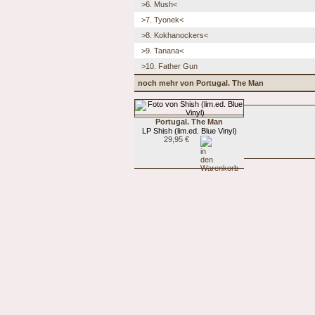
>6. Mush<
>7. Tyonek<
>8. Kokhanockers<
>9. Tanana<
>10. Father Gun
noch mehr von Portugal. The Man
Portugal. The Man
LP Shish (lim.ed. Blue Vinyl)
29,95 €