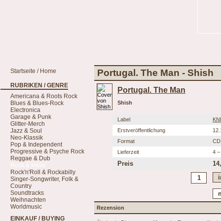
Startseite / Home
Portugal. The Man - Shish
RUBRIKEN / GENRE
Portugal. The Man
Americana & Roots Rock
Blues & Blues-Rock
Shish
Electronica
Garage & Punk
Label
KN
Glitter-Merch
Jazz & Soul
Erstveröffentlichung
12.
Neo-Klassik
Format
CD
Pop & Independent
Progressive & Psyche Rock
Lieferzeit
4 –
Reggae & Dub
Preis
14
Rock & Metal
Rock'n'Roll & Rockabilly
Singer-Songwriter, Folk &
Country
Soundtracks
Weihnachten
Worldmusic
Rezension
EINKAUF / BUYING