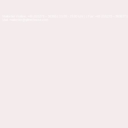
Mailorder-Hotline: +49 (0)5273 – 36360 ( 10:00 - 15:00 Uhr ) | Fax: +49 (0)5273 – 363637 |
Mail: mailorder@glitterhouse.com