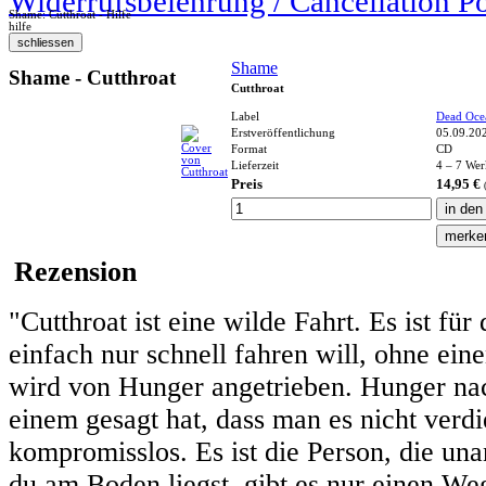
Widerrufsbelehrung / Cancellation P
Shame: Cutthroat - Hilfe
hilfe
Shame
Shame - Cutthroat
Cutthroat
Label
Dead Oce
Erstveröffentlichung
05.09.20
Format
CD
Lieferzeit
4 – 7 Wer
Preis
14,95 €
Rezension
"Cutthroat ist eine wilde Fahrt. Es ist fü
einfach nur schnell fahren will, ohne ei
wird von Hunger angetrieben. Hunger n
einem gesagt hat, dass man es nicht verdient
kompromisslos. Es ist die Person, die un
du am Boden liegst, gibt es nur einen Weg