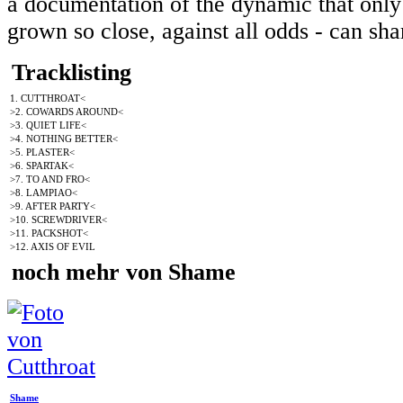
a documentation of the dynamic that only
grown so close, against all odds - can sha
Tracklisting
1. CUTTHROAT<
>2. COWARDS AROUND<
>3. QUIET LIFE<
>4. NOTHING BETTER<
>5. PLASTER<
>6. SPARTAK<
>7. TO AND FRO<
>8. LAMPIAO<
>9. AFTER PARTY<
>10. SCREWDRIVER<
>11. PACKSHOT<
>12. AXIS OF EVIL
noch mehr von Shame
Shame